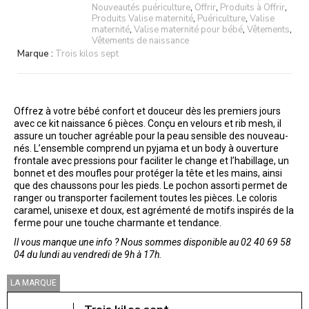
Nouveautés puériculture
,
Offrir
,
Produits à Offrir
,
Produits Valise maternité
,
Puériculture
,
Valise
maternité
,
Valise maternité pour bébé
,
Vêtements
,
Vêtements de naissance
Marque :
Trois kilos sept
Offrez à votre bébé confort et douceur dès les premiers jours
avec ce kit naissance 6 pièces. Conçu en velours et rib mesh, il
assure un toucher agréable pour la peau sensible des nouveau-
nés. L’ensemble comprend un pyjama et un body à ouverture
frontale avec pressions pour faciliter le change et l’habillage, un
bonnet et des moufles pour protéger la tête et les mains, ainsi
que des chaussons pour les pieds. Le pochon assorti permet de
ranger ou transporter facilement toutes les pièces. Le coloris
caramel, unisexe et doux, est agrémenté de motifs inspirés de la
ferme pour une touche charmante et tendance.
Il vous manque une info ? Nous sommes disponible au 02 40 69 58
04 du lundi au vendredi de 9h à 17h.
LA MARQUE