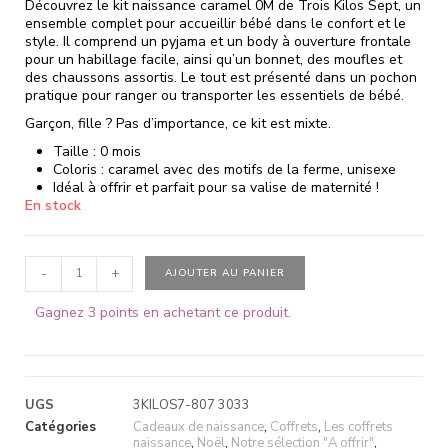
Découvrez le kit naissance caramel 0M de Trois Kilos Sept, un
ensemble complet pour accueillir bébé dans le confort et le
style. Il comprend un pyjama et un body à ouverture frontale
pour un habillage facile, ainsi qu’un bonnet, des moufles et
des chaussons assortis. Le tout est présenté dans un pochon
pratique pour ranger ou transporter les essentiels de bébé.
Garçon, fille ? Pas d’importance, ce kit est mixte.
Taille : 0 mois
Coloris : caramel avec des motifs de la ferme, unisexe
Idéal à offrir et parfait pour sa valise de maternité !
En stock
-
+
AJOUTER AU PANIER
Gagnez 3 points en achetant ce produit.
UGS
3KILOS7-807 3033
Catégories
Cadeaux de naissance
,
Coffrets
,
Les coffrets
naissance
,
Noël
,
Notre sélection "A offrir"
,