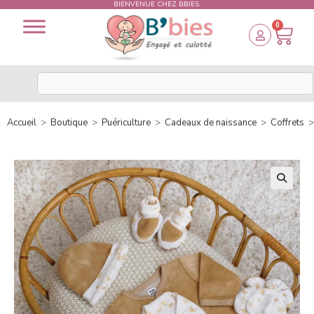
BIENVENUE CHEZ BBIES.
0
Accueil
>
Boutique
>
Puériculture
>
Cadeaux de naissance
>
Coffrets
>