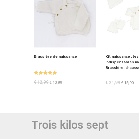
Brassière de naissance
Kit naissance , les
indispensables m
Brassière, chaus
Note
5.00
€
12,99
€
10,99
€
21,99
€
18,90
sur 5
Trois kilos sept