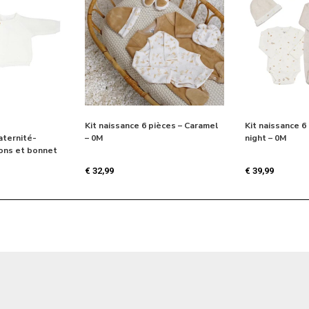
Kit naissance 6 pièces – Caramel
Kit naissance 6
aternité-
– 0M
night – 0M
sons et bonnet
€
32,99
€
39,99