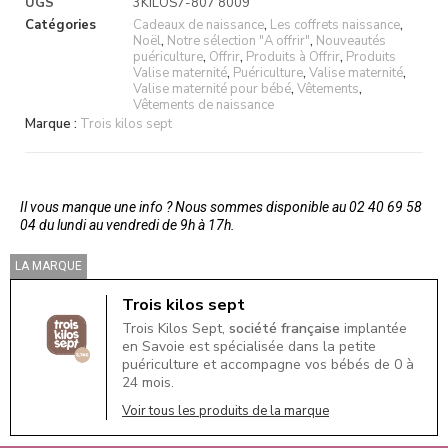
UGS
3KILOS7-807 8009
Catégories
Cadeaux de naissance
,
Les coffrets naissance
,
Noël
,
Notre sélection "A offrir"
,
Nouveautés
puériculture
,
Offrir
,
Produits à Offrir
,
Produits
Valise maternité
,
Puériculture
,
Valise maternité
,
Valise maternité pour bébé
,
Vêtements
,
Vêtements de naissance
Marque :
Trois kilos sept
Il vous manque une info ? Nous sommes disponible au 02 40 69 58
04 du lundi au vendredi de 9h à 17h.
LA MARQUE
Trois kilos sept
Trois Kilos Sept,
société française
implantée
en Savoie est spécialisée dans la petite
puériculture et accompagne vos bébés de 0 à
24 mois.
Voir tous les produits de la marque