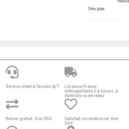
naiss
Très jolie
Service client à l'écoute 5j/7
Livraison France
métropolitaine 2 à 4 jours. A
domicile ou en relais​​
Retour gratuit. Voir CGV.
Satisfait ou remboursé. Voir
CGV.