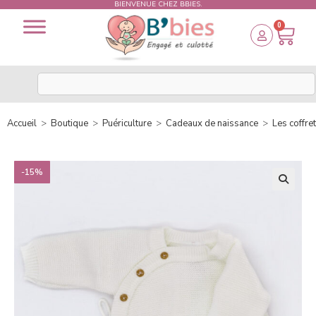
BIENVENUE CHEZ BBIES.
0
Accueil
>
Boutique
>
Puériculture
>
Cadeaux de naissance
>
Les coffre
-15%