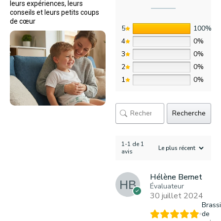
leurs expériences, leurs
conseils et leurs petits coups
de cœur
5
100%
4
0%
3
0%
2
0%
1
0%
Recherche
1-1 de 1
avis
Hélène Bernet
Évaluateur
30 juillet 2024
Brass
de