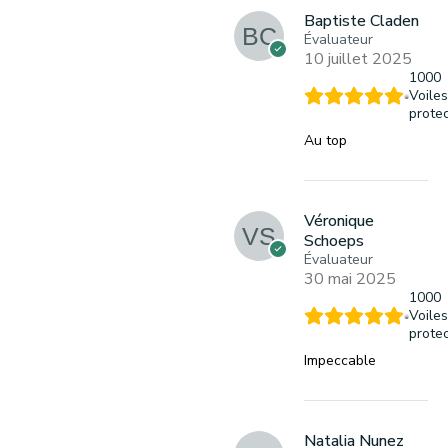
Baptiste Claden
Évaluateur
10 juillet 2025
1000
Voile
protec
Au top
Véronique
Schoeps
Évaluateur
30 mai 2025
1000
Voile
protec
Impeccable
Natalia Nunez