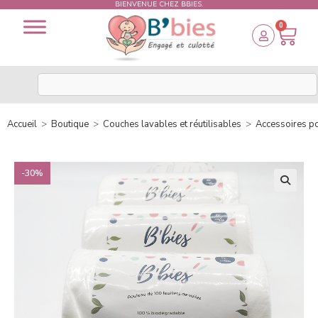
BIENVENUE CHEZ BBIES.
0
Accueil
>
Boutique
>
Couches lavables et réutilisables
>
Accessoires p
-30%