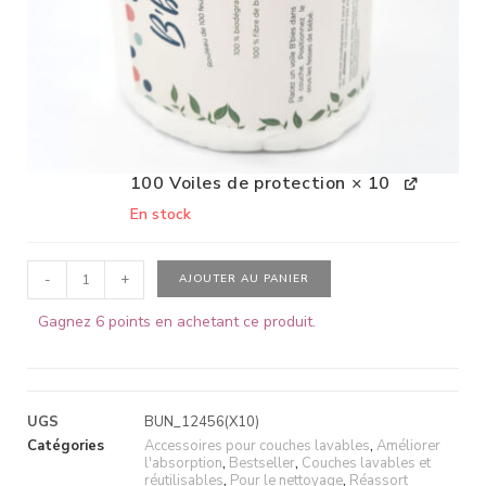
100 Voiles de protection
× 10
En stock
-
+
AJOUTER AU PANIER
Gagnez 6 points en achetant ce produit.
UGS
BUN_12456(X10)
Catégories
Accessoires pour couches lavables
,
Améliorer
l'absorption
,
Bestseller
,
Couches lavables et
réutilisables
,
Pour le nettoyage
,
Réassort