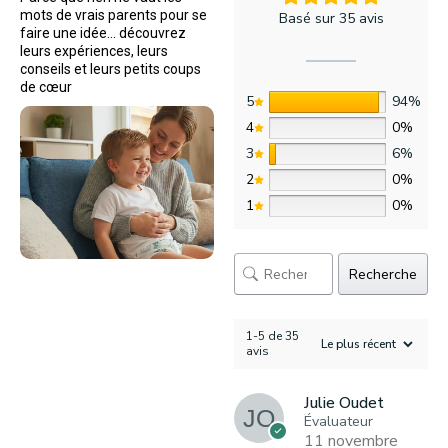
mots de vrais parents pour se
Basé sur 35 avis
faire une idée… découvrez
leurs expériences, leurs
conseils et leurs petits coups
de cœur
5
94%
4
0%
3
6%
2
0%
1
0%
Recherche
1-5 de 35
avis
Julie Oudet
Évaluateur
11 novembre