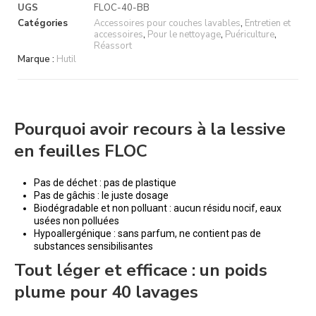
UGS
FLOC-40-BB
Catégories
Accessoires pour couches lavables
,
Entretien et
accessoires
,
Pour le nettoyage
,
Puériculture
,
Réassort
Marque :
Hutil
Pourquoi avoir recours à la lessive
en feuilles FLOC
Pas de déchet : pas de plastique
Pas de gâchis : le juste dosage
Biodégradable et non polluant : aucun résidu nocif, eaux
usées non polluées
Hypoallergénique : sans parfum, ne contient pas de
substances sensibilisantes
Tout léger et efficace : un poids
plume pour 40 lavages