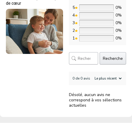
de cœur
5
0%
4
0%
3
0%
2
0%
1
0%
Recherche
0 de 0 avis
Désolé, aucun avis ne
correspond à vos sélections
actuelles