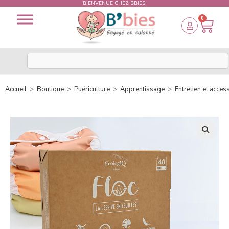
BIENVENUE CHEZ BBIES.
0
Accueil
>
Boutique
>
Puériculture
>
Apprentissage
>
Entretien et acces