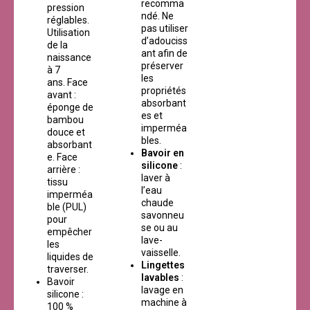
recomma
pression
ndé. Ne
réglables.
pas utiliser
Utilisation
d’adouciss
de la
ant afin de
naissance
préserver
à 7
les
ans. Face
propriétés
avant :
absorbant
éponge de
es et
bambou
imperméa
douce et
bles.
absorbant
Bavoir en
e. Face
silicone
:
arrière :
laver à
tissu
l’eau
imperméa
chaude
ble (PUL)
savonneu
pour
se ou au
empêcher
lave-
les
vaisselle.
liquides de
Lingettes
traverser.
lavables
:
Bavoir
lavage en
silicone :
machine à
100 %