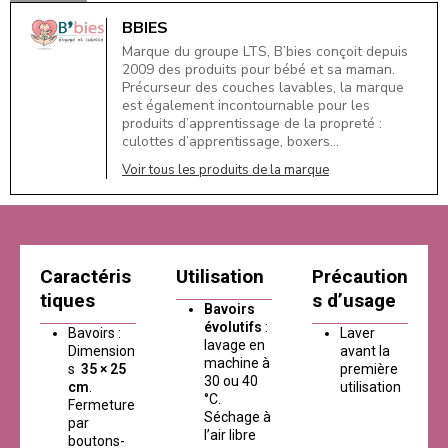
BBIES
Marque du groupe LTS, B’bies conçoit depuis
2009 des produits pour bébé et sa maman.
Précurseur des couches lavables, la marque
est également incontournable pour les
produits d’apprentissage de la propreté :
culottes d’apprentissage, boxers…
Voir tous les produits de la marque
Caractéris
Utilisation
Précaution
tiques
s d’usage
Bavoirs
évolutifs
:
Bavoirs :
Laver
lavage en
Dimension
avant la
machine à
s
35 × 25
première
30 ou 40
cm
.
utilisation
°C.
Fermeture
Séchage à
par
l’air libre
boutons-