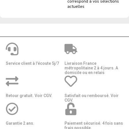
correspond à vos sélections
actuelles
Service client à l'écoute 5j/7
Livraison France
métropolitaine 2 à 4 jours. A
domicile ou en relais​​
Retour gratuit. Voir CGV.
Satisfait ou remboursé. Voir
CGV.
Garantie 2 ans.
Paiement sécurisé. 4 fois sans
frais possible.