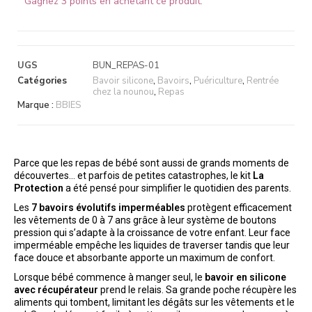
Gagnez 3 points en achetant ce produit.
UGS
BUN_REPAS-01
Catégories
Bavoir silicone
,
Bavoirs
,
Puériculture
,
Rentrée
chez la nounou
,
Repas
Marque :
BBIES
Parce que les repas de bébé sont aussi de grands moments de
découvertes… et parfois de petites catastrophes, le kit
La
Protection
a été pensé pour simplifier le quotidien des parents.
Les
7 bavoirs évolutifs imperméables
protègent efficacement
les vêtements de 0 à 7 ans grâce à leur système de boutons
pression qui s’adapte à la croissance de votre enfant. Leur face
imperméable empêche les liquides de traverser tandis que leur
face douce et absorbante apporte un maximum de confort.
Lorsque bébé commence à manger seul, le
bavoir en silicone
avec récupérateur
prend le relais. Sa grande poche récupère les
aliments qui tombent, limitant les dégâts sur les vêtements et le