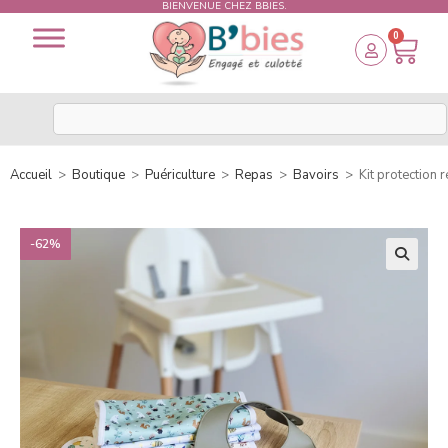
BIENVENUE CHEZ BBIES.
0
Accueil
>
Boutique
>
Puériculture
>
Repas
>
Bavoirs
>
Kit protection r
-62%