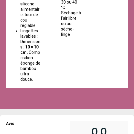
30 ou 40
silicone
°C.
alimentair
Séchage à
e, tour de
l’air libre
cou
ou au
réglable
sèche-
Lingettes
linge
lavables :
Dimension
s :
10 × 10
cm,
Comp
osition :
éponge de
bambou
ultra
douce.
Avis
0,0