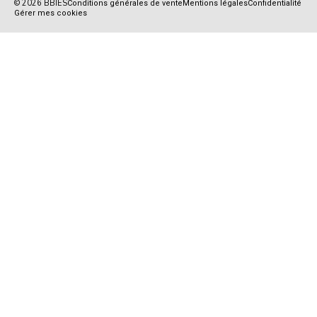
© 2026 BBIES
Conditions générales de vente
Mentions légales
Confidentialité
Gérer mes cookies