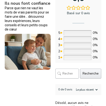
Ils nous font confiance
Parce que rien ne vaut les
mots de vrais parents pour se
Basé sur 0 avis
faire une idée… découvrez
leurs expériences, leurs
conseils et leurs petits coups
de cœur
5
0%
4
0%
3
0%
2
0%
1
0%
Recherche
0 de 0 avis
Désolé, aucun avis ne