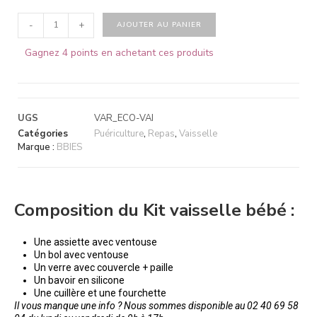
-
+
AJOUTER AU PANIER
Gagnez 4 points en achetant ces produits
UGS
VAR_ECO-VAI
Catégories
Puériculture
,
Repas
,
Vaisselle
Marque :
BBIES
Composition du Kit vaisselle bébé :
Une assiette avec ventouse
Un bol avec ventouse
Un verre avec couvercle + paille
Un bavoir en silicone
Une cuillère et une fourchette
Il vous manque une info ? Nous sommes disponible au 02 40 69 58