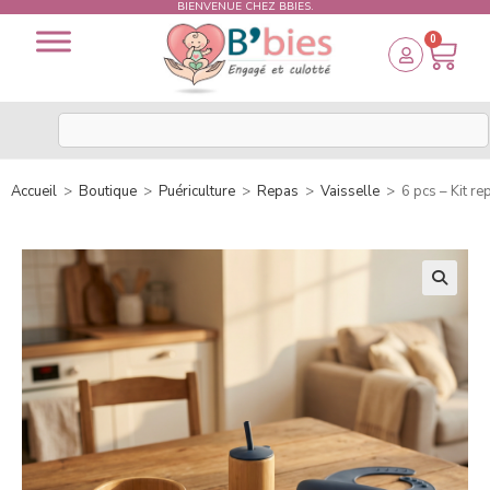
BIENVENUE CHEZ BBIES.
0
Accueil
>
Boutique
>
Puériculture
>
Repas
>
Vaisselle
>
6 pcs – Kit r