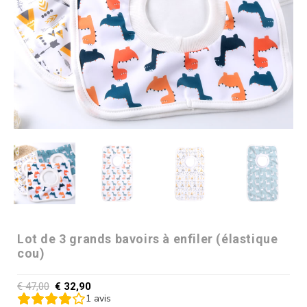
Lot de 3 grands bavoirs à enfiler (élastique
cou)
€
47,00
€
32,90
1
avis