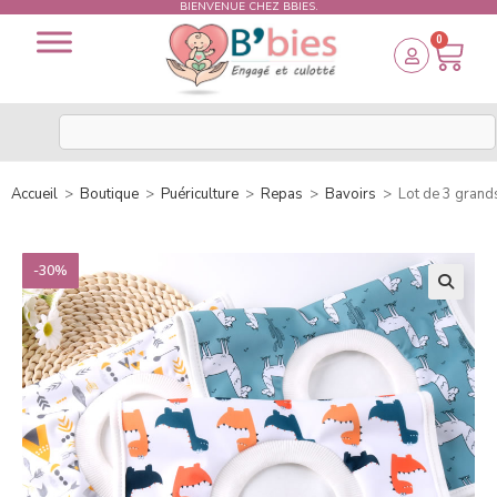
BIENVENUE CHEZ BBIES.
0
Accueil
>
Boutique
>
Puériculture
>
Repas
>
Bavoirs
>
Lot de 3 grands
-30%