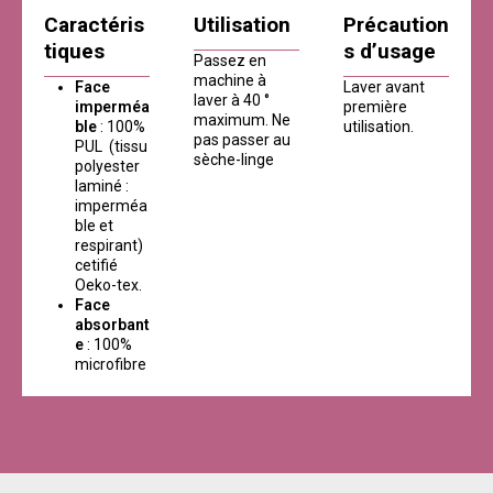
Caractéris
Utilisation
Précaution
tiques
s d’usage
Passez en
machine à
Face
Laver avant
laver à 40 °
imperméa
première
maximum. Ne
ble
: 100%
utilisation.
pas passer au
PUL (tissu
sèche-linge
polyester
laminé :
imperméa
ble et
respirant)
cetifié
Oeko-tex.
Face
absorbant
e
: 100%
microfibre