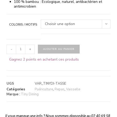
100 % bambou : Écologique, naturel, antibactérien et
antimicrobien
Choisir une option
COLORIS / MOTIFS
-
+
AJOUTER AU PANIER
Gagnez 2 points en achetant ces produits
UGS
VAR_TINYDI-TASSE
Catégories
Puériculture
,
Repas
,
Vaisselle
Marque :
Tiny Dining
Il vous manque une info ? Nous sommes disponible au 02 40 69 58