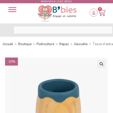
BIENVENUE CHEZ BBIES.
0
Accueil
>
Boutique
>
Puériculture
>
Repas
>
Vaisselle
>
Tasse d’entr
-23%