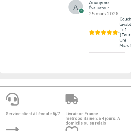
Anonyme
Évaluateur
25 mars 2026
Couc
lavab
Te1
(Tout
Un)
Microf
Service client à l'écoute 5j/7
Livraison France
métropolitaine 2 à 4 jours. A
domicile ou en relais​​