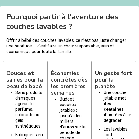
Pourquoi partir à l’aventure des
couches lavables ?
Offrir à bébé des couches lavables, ce n’est pas juste changer
une habitude — c’est faire un choix responsable, sain et
économique pour toute la famille.
Douces et
Économies
Un geste fort
saines pour la
concrètes dès
pour
la
peau de bébé
les premières
planète
semaines
Sans produits
Une couche
chimiques
jetable met
Budget
agressifs,
des
couches
parfums,
centaines
jetables :
colorants ou
d’années
à se
jusqu’à des
gels
dégrader.
milliers
synthétiques.
d’euros sur la
Les lavables
période de
Fabriquées en
sont
change