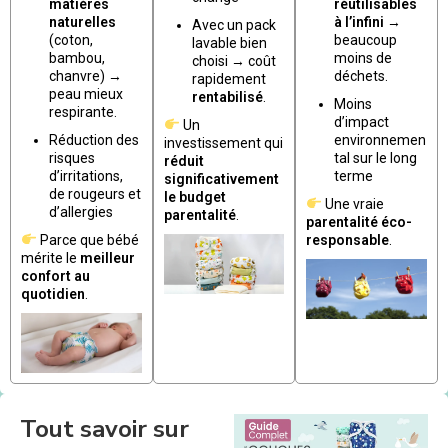
matières
réutilisables
naturelles
à l’infini
→
Avec un pack
(coton,
beaucoup
lavable bien
bambou,
moins de
choisi → coût
chanvre) →
déchets.
rapidement
peau mieux
rentabilisé
.
Moins
respirante.
d’impact
Un
Réduction des
environnemen
investissement qui
risques
tal sur le long
réduit
d’irritations,
terme
significativement
de rougeurs et
le budget
Une vraie
d’allergies
parentalité
.
parentalité éco-
Parce que bébé
responsable
.
mérite le
meilleur
confort au
quotidien
.
Tout savoir sur