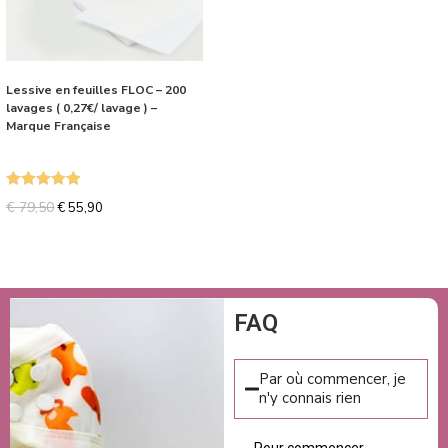
Lessive en feuilles FLOC – 200
lavages ( 0,27€/ lavage ) –
Marque Française
Note
5.00
€
79,50
€
55,90
sur 5
FAQ
Par où commencer, je
n'y connais rien
Pour commencer