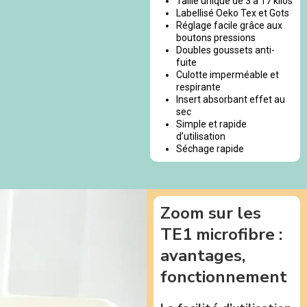
Taille unique de 3 à 17 kilos
Labellisé Oeko Tex et Gots
Réglage facile grâce aux
boutons pressions
Doubles goussets anti-
fuite
Culotte imperméable et
respirante
Insert absorbant effet au
sec
Simple et rapide
d’utilisation
Séchage rapide
Zoom sur les
TE1 microfibre :
avantages,
fonctionnement