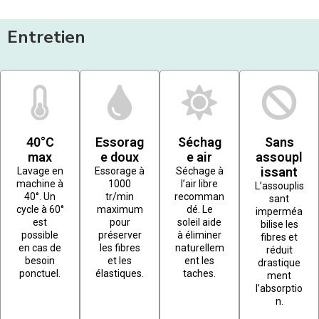
Entretien
40°C
Essorag
Séchag
Sans
max
e doux
e air
assoupl
issant
Lavage en
Essorage à
Séchage à
machine à
1000
l’air libre
L’assouplis
40°. Un
tr/min
recomman
sant
cycle à 60°
maximum
dé. Le
imperméa
est
pour
soleil aide
bilise les
possible
préserver
à éliminer
fibres et
en cas de
les fibres
naturellem
réduit
besoin
et les
ent les
drastique
ponctuel.
élastiques.
taches.
ment
l’absorptio
n.