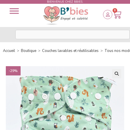
BIENVENUE CHEZ BBIES.
0
Accueil
>
Boutique
>
Couches lavables et réutilisables
>
Tous nos modè
-29%