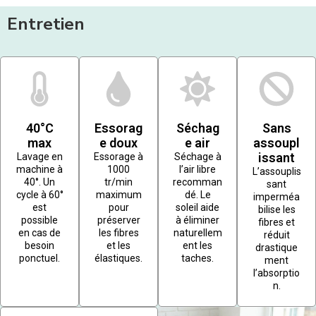
Entretien
40°C
Essorag
Séchag
Sans
max
e doux
e air
assoupl
issant
Lavage en
Essorage à
Séchage à
machine à
1000
l’air libre
L’assouplis
40°. Un
tr/min
recomman
sant
cycle à 60°
maximum
dé. Le
imperméa
est
pour
soleil aide
bilise les
possible
préserver
à éliminer
fibres et
en cas de
les fibres
naturellem
réduit
besoin
et les
ent les
drastique
ponctuel.
élastiques.
taches.
ment
l’absorptio
n.