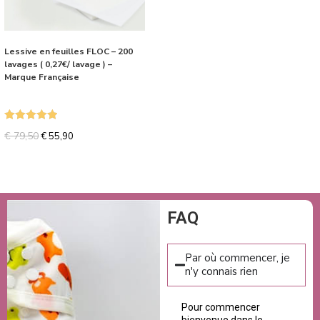
Lessive en feuilles FLOC – 200
lavages ( 0,27€/ lavage ) –
Marque Française
Note
5.00
€
79,50
€
55,90
sur 5
FAQ
Par où commencer, je
n'y connais rien
Pour commencer