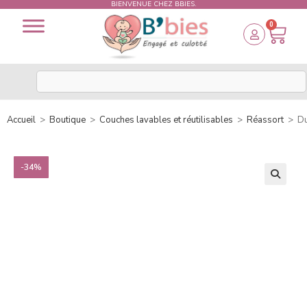
BIENVENUE CHEZ BBIES.
0
Accueil
>
Boutique
>
Couches lavables et réutilisables
>
Réassort
>
Du
-34%