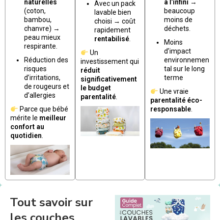
naturelles
à l’infini
→
Avec un pack
(coton,
beaucoup
lavable bien
bambou,
moins de
choisi → coût
chanvre) →
déchets.
rapidement
peau mieux
rentabilisé
.
Moins
respirante.
d’impact
Un
Réduction des
environnemen
investissement qui
risques
tal sur le long
réduit
d’irritations,
terme
significativement
de rougeurs et
le budget
Une vraie
d’allergies
parentalité
.
parentalité éco-
Parce que bébé
responsable
.
mérite le
meilleur
confort au
quotidien
.
Tout savoir sur
les couches