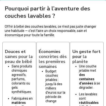
Pourquoi partir à l’aventure des
couches lavables ?
Offrir à bébé des couches lavables, ce n’est pas juste changer
une habitude — c’est faire un choix responsable, sain et
économique pour toute la famille.
Douces et
Économies
Un geste fort
saines pour la
concrètes dès
pour
la
peau de bébé
les premières
planète
semaines
Sans produits
Une couche
chimiques
jetable met
Budget
agressifs,
des
couches
parfums,
centaines
jetables :
colorants ou
d’années
à se
jusqu’à des
gels
dégrader.
milliers
synthétiques.
d’euros sur la
Les lavables
période de
Fabriquées en
sont
change
matières
réutilisables