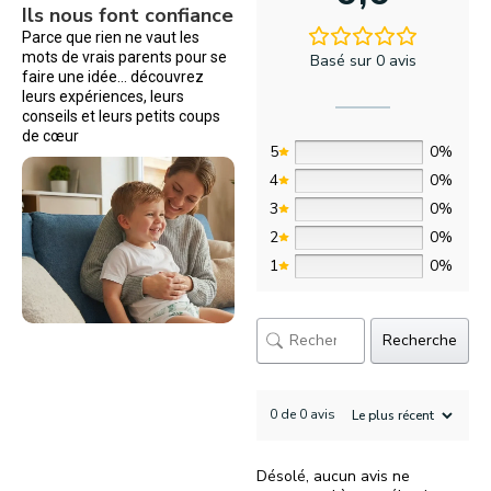
Ils nous font confiance
Parce que rien ne vaut les
mots de vrais parents pour se
Basé sur 0 avis
faire une idée… découvrez
leurs expériences, leurs
conseils et leurs petits coups
de cœur
5
0%
4
0%
3
0%
2
0%
1
0%
Recherche
0 de 0 avis
Désolé, aucun avis ne