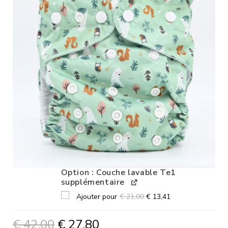
Option : Couche lavable Te1
supplémentaire
Ajouter pour
€
21,00
€
13,41
€
42,00
€
27,80