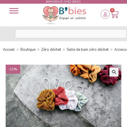
BIENVENUE CHEZ BBIES.
0
Accueil
>
Boutique
>
Zéro déchet
>
Salle de bain zéro déchet
>
Accesso
-11%