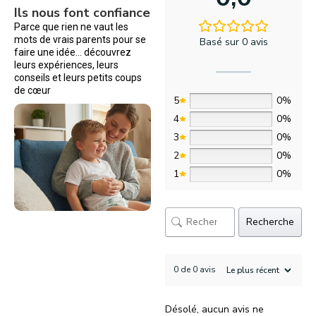
Ils nous font confiance
Parce que rien ne vaut les
mots de vrais parents pour se
Basé sur 0 avis
faire une idée… découvrez
leurs expériences, leurs
conseils et leurs petits coups
de cœur
5
0%
4
0%
3
0%
2
0%
1
0%
Recherche
0 de 0 avis
Désolé, aucun avis ne