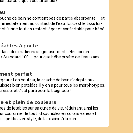
ution durable que vous attendiez.
au
ouche de bain ne contient pas de partie absorbante — et
mmédiatement au contact de l’eau. Ici, c’est le tissu lui-
ment l’urine tout en restant léger et confortable pour bébé,
gréables à porter
e dans des matières soigneusement sélectionnées,
ex Standard 100 — pour que bébé profite de l’eau sans
ement parfait
rgeur et en hauteur, la couche de bain s’adapte aux
cuisses bien potelées, il y en a pour tous les morphotypes.
presse, et c’est parti pour la baignade !
e et plein de couleurs
 de jetables sur sa durée de vie, réduisant ainsi les
r couronner le tout : disponibles en coloris variés et
es petits avec style, de la piscine à la mer.