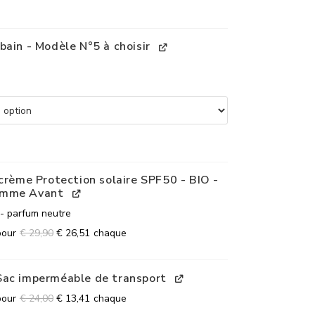
bain - Modèle N°5 à choisir
 crème Protection solaire SPF50 - BIO -
omme Avant
- parfum neutre
pour
€
29,90
€
26,51
chaque
Sac imperméable de transport
pour
€
24,00
€
13,41
chaque