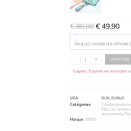
€
80,00
€
49,90
VEUILLEZ CHOISIR LES OPTIONS 
-
+
AJOUTER 
Gagnez 5 points en achetant ce
UGS
BUN_BAINx5
Catégories
Couche de piscin
Kits
,
Les combos «
du moments
,
Pac
Marque :
BBIES