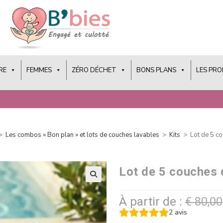
RE
FEMMES
ZÉRO DÉCHET
BONS PLANS
LES PR
>
Les combos « Bon plan » et lots de couches lavables
>
Kits
>
Lot de 5 co
Lot de 5 couches d
À partir de :
€
80,00
2
avis