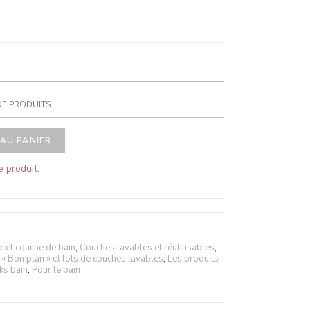
DE PRODUITS.
AU PANIER
 produit.
e et couche de bain
,
Couches lavables et réutilisables
,
 Bon plan » et lots de couches lavables
,
Les produits
ks bain
,
Pour le bain