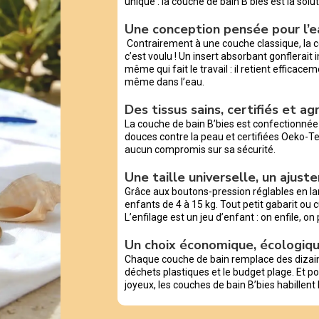
unique : la couche de bain B’bies est la sol
Une conception pensée pour l’e
Contrairement à une couche classique, la c
c’est voulu ! Un insert absorbant gonflerait i
même qui fait le travail : il retient efficace
même dans l’eau.
Des tissus sains, certifiés et a
La couche de bain B’bies est confectionné
douces contre la peau et certifiées Oeko-T
aucun compromis sur sa sécurité.
Une taille universelle, un ajust
Grâce aux boutons-pression réglables en la
enfants de 4 à 15 kg. Tout petit gabarit ou 
L’enfilage est un jeu d’enfant : on enfile, on 
Un choix économique, écologiqu
Chaque couche de bain remplace des dizaines
déchets plastiques et le budget plage. Et pou
joyeux, les couches de bain B’bies habillent l