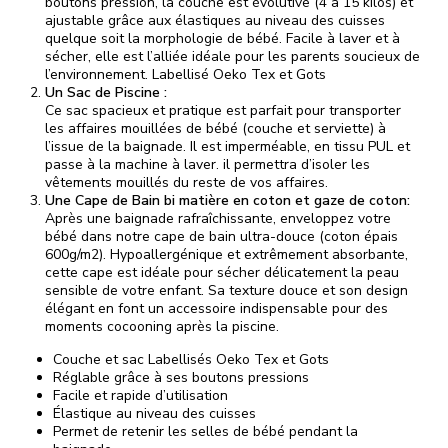
boutons pression, la couche est évolutive (4 à 15 kilos) et
ajustable grâce aux élastiques au niveau des cuisses
quelque soit la morphologie de bébé. Facile à laver et à
sécher, elle est l’alliée idéale pour les parents soucieux de
l’environnement. Labellisé Oeko Tex et Gots
Un Sac de Piscine :
Ce sac spacieux et pratique est parfait pour transporter
les affaires mouillées de bébé (couche et serviette) à
l’issue de la baignade. Il est imperméable, en tissu PUL et
passe à la machine à laver. il permettra d’isoler les
vêtements mouillés du reste de vos affaires.
Une Cape de Bain bi matière en coton et gaze de coton:
Après une baignade rafraîchissante, enveloppez votre
bébé dans notre cape de bain ultra-douce (coton épais
600g/m2). Hypoallergénique et extrêmement absorbante,
cette cape est idéale pour sécher délicatement la peau
sensible de votre enfant. Sa texture douce et son design
élégant en font un accessoire indispensable pour des
moments cocooning après la piscine.
Couche et sac Labellisés Oeko Tex et Gots
Réglable grâce à ses boutons pressions
Facile et rapide d’utilisation
Élastique au niveau des cuisses
Permet de retenir les selles de bébé pendant la