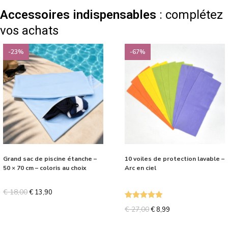
Accessoires indispensables
: complétez
vos achats
-23%
-67%
Grand sac de piscine étanche –
10 voiles de protection lavable –
50 × 70 cm – coloris au choix
Arc en ciel
€
18,00
€
13,90
Note
5.00
€
27,00
€
8,99
sur 5