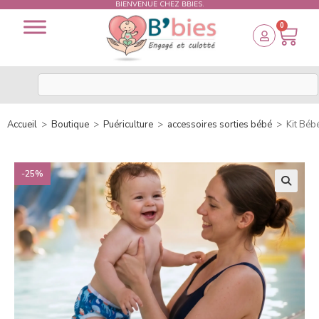
BIENVENUE CHEZ BBIES.
0
Accueil
>
Boutique
>
Puériculture
>
accessoires sorties bébé
>
Kit Béb
-25%