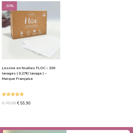
-30%
Lessive en feuilles FLOC – 200
lavages ( 0,27€/ lavage ) –
Marque Française
Note
5.00
€
79,50
€
55,90
sur 5