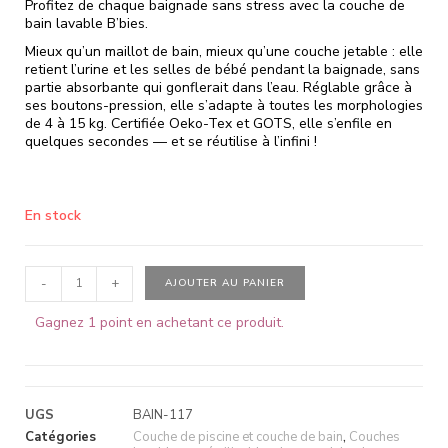
Profitez de chaque baignade sans stress avec la couche de
bain lavable B’bies.
Mieux qu’un maillot de bain, mieux qu’une couche jetable : elle
retient l’urine et les selles de bébé pendant la baignade, sans
partie absorbante qui gonflerait dans l’eau. Réglable grâce à
ses boutons-pression, elle s’adapte à toutes les morphologies
de 4 à 15 kg. Certifiée Oeko-Tex et GOTS, elle s’enfile en
quelques secondes — et se réutilise à l’infini !
En stock
-
+
AJOUTER AU PANIER
Gagnez 1 point en achetant ce produit.
UGS
BAIN-117
Catégories
Couche de piscine et couche de bain
,
Couches