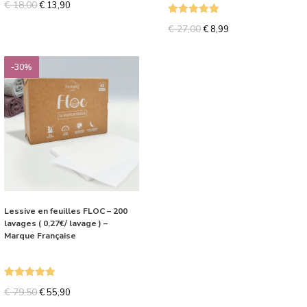
€
18,00
€
13,90
Note
5.00
€
27,00
€
8,99
sur 5
-30%
Lessive en feuilles FLOC – 200
lavages ( 0,27€/ lavage ) –
Marque Française
Note
5.00
€
79,50
€
55,90
sur 5