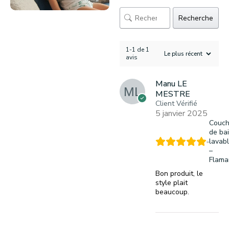
Recherche
1-1 de 1
avis
Manu LE
MESTRE
Client Vérifié
5 janvier 2025
Couc
de ba
lavab
–
Flama
Bon produit, le
style plait
beaucoup.