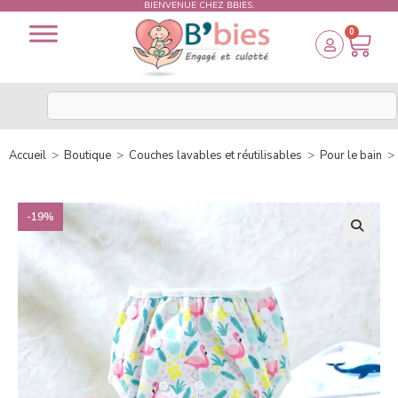
BIENVENUE CHEZ BBIES.
0
Accueil
>
Boutique
>
Couches lavables et réutilisables
>
Pour le bain
>
-19%