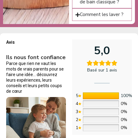
de bain classique ?
Comment les laver ?
Avis
5,0
Ils nous font confiance
Parce que rien ne vaut les
mots de vrais parents pour se
Basé sur 1 avis
faire une idée… découvrez
leurs expériences, leurs
conseils et leurs petits coups
de cœur
5
100%
4
0%
3
0%
2
0%
1
0%