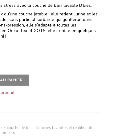
 stress avec la couche de bain lavable B’bies.
 qu’une couche jetable : elle retient l’urine et les
de, sans partie absorbante qui gonflerait dans
ons-pression, elle s’adapte à toutes les
fiée Oeko-Tex et GOTS, elle s’enfile en quelques
ni !
AU PANIER
produit.
e et couche de bain
,
Couches lavables et réutilisables
,
 moments