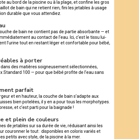
ote au bord de la piscine ou à la plage, et confine les gros
aillot de bain qui ne retient rien, fini les jetables à usage
ution durable que vous attendiez.
au
ouche de bain ne contient pas de partie absorbante — et
mmédiatement au contact de l’eau. Ici, c’est le tissu lui-
ment l’urine tout en restant léger et confortable pour bébé,
gréables à porter
e dans des matières soigneusement sélectionnées,
ex Standard 100 — pour que bébé profite de l’eau sans
ement parfait
rgeur et en hauteur, la couche de bain s’adapte aux
cuisses bien potelées, il y en a pour tous les morphotypes.
presse, et c’est parti pour la baignade !
e et plein de couleurs
 de jetables sur sa durée de vie, réduisant ainsi les
r couronner le tout : disponibles en coloris variés et
es petits avec style, de la piscine à la mer.