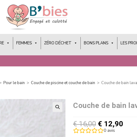
RE
FEMMES
ZÉRO DÉCHET
BONS PLANS
LES PR
>
Pour le bain
>
Couche de piscine et couche de bain
>
Couche de bain lava
Couche de bain la
€
16,00
€
12,90
0
avis