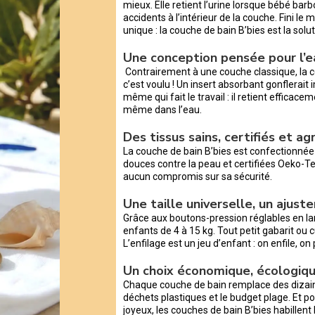
mieux. Elle retient l’urine lorsque bébé barb
accidents à l’intérieur de la couche. Fini le m
unique : la couche de bain B’bies est la sol
Une conception pensée pour l’e
Contrairement à une couche classique, la c
c’est voulu ! Un insert absorbant gonflerait i
même qui fait le travail : il retient efficace
même dans l’eau.
Des tissus sains, certifiés et a
La couche de bain B’bies est confectionné
douces contre la peau et certifiées Oeko-T
aucun compromis sur sa sécurité.
Une taille universelle, un ajust
Grâce aux boutons-pression réglables en la
enfants de 4 à 15 kg. Tout petit gabarit ou 
L’enfilage est un jeu d’enfant : on enfile, on 
Un choix économique, écologiqu
Chaque couche de bain remplace des dizaines
déchets plastiques et le budget plage. Et pou
joyeux, les couches de bain B’bies habillent l