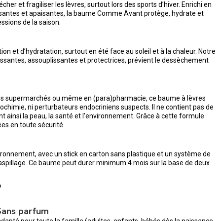
écher et fragiliser les lèvres, surtout lors des sports d’hiver. Enrichi en
rrissantes et apaisantes, la baume Comme Avant protège, hydrate et
ssions de la saison.
n et d’hydratation, surtout en été face au soleil et à la chaleur. Notre
ssantes, assouplissantes et protectrices, prévient le dessèchement
les supermarchés ou même en (para)pharmacie, ce baume à lèvres
rochimie, ni perturbateurs endocriniens suspects. Il ne contient pas de
t ainsi la peau, la santé et l’environnement. Grâce à cette formule
ées en toute sécurité.
nvironnement, avec un stick en carton sans plastique et un système de
 gaspillage. Ce baume peut durer minimum 4 mois sur la base de deux
?
 Sans parfum
dapté pour toute la famille (adultes, enfants, bébés dès la naissance,