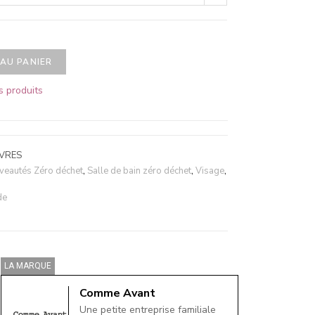
AU PANIER
s produits
VRES
veautés Zéro déchet
,
Salle de bain zéro déchet
,
Visage
,
de
LA MARQUE
Comme Avant
Une petite entreprise familiale