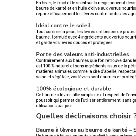
En hiver, le froid et le soleil sur la neige peuvent dess
beurre de karité et en huile d’olive aux vertus nou
répare efficacement les lèvres contre toutes les agre
Idéal contre le soleil
Tout comme la peau, les lèvres ont besoin de protectio
baume, formulé avec 4 ingrédients aux vertus nourri
et garde vos lèvres douces et protégées.
Porte des valeurs anti-industrielles
Contrairement aux baumes que l’on retrouve dans 
est 100 % naturel et sans ingrédients issus de la pét
matières animales comme la cire d’abeille, respectan
saine et végétale, vos lèvres sont nourries et protég
100% écologique et durable
Ce baume à lèvres allie simplicité et respect de l’e
poussoir qui permet de l’utiliser entièrement, sans
utilisations par jour.
Quelles déclinaisons choisir 
Baume à lèvres au beurre de karité –
Un baume à lèvres en toute simplicité, sans arôme, a