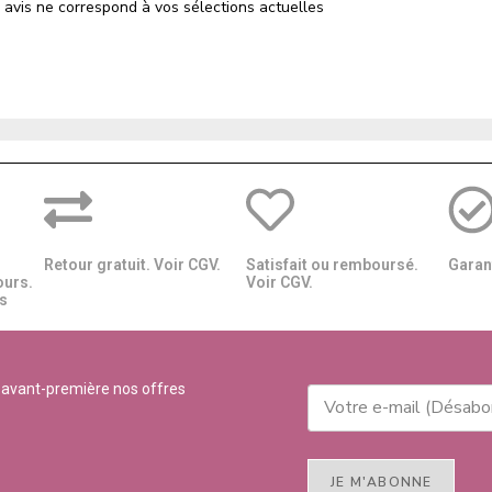
 avis ne correspond à vos sélections actuelles
Retour gratuit. Voir CGV.
Satisfait ou remboursé.
Garant
ours.
Voir CGV.
​​
 avant-première nos offres
JE M'ABONNE