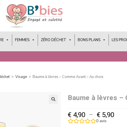
RE
FEMMES
ZÉRO DÉCHET
BONS PLANS
LES PR
déchet
>
Visage
>
Baume à lèvres – Comme Avant – Au choix
Baume à lèvres –
€
4,90
–
€
5,90
0
avis