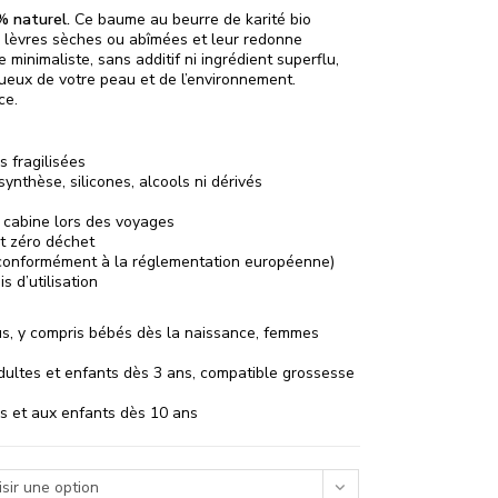
% naturel.
Ce baume au beurre de karité bio
s lèvres sèches ou abîmées et leur redonne
minimaliste, sans additif ni ingrédient superflu,
tueux de votre peau et de l’environnement.
ce.
s fragilisées
ynthèse, silicones, alcools ni dérivés
n cabine lors des voyages
t zéro déchet
(conformément à la réglementation européenne)
s d’utilisation
us, y compris bébés dès la naissance, femmes
dultes et enfants dès 3 ans, compatible grossesse
es et aux enfants dès 10 ans
sir une option