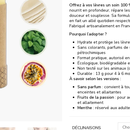
Offrez à vos lèvres un soin 100 
nourrit en profondeur, répare le
douceur et souplesse. Sa formule 
en fait un allié quotidien respec
Fabriqué artisanalement en Fran
Pourquoi l’adopter ?
Hydrate et protège les lèvre
Sans colorants, parfums de s
pétrochimiques
Format pratique, autorisé e
Écologique, biodégradable e
Non testé sur les animaux 
Durable : 13 g pour 4 à 6 moi
À savoir selon les versions :
Sans parfum
: convient à to
enceintes et allaitantes
Fruits de la passion
: pour a
et allaitement
Menthe
: réservé aux adult
Choi
DÉCLINAISONS