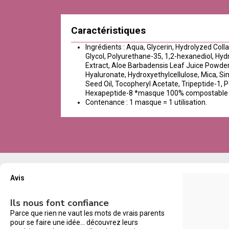
Caractéristiques
Ingrédients : Aqua, Glycerin, Hydrolyzed Coll
Glycol, Polyurethane-35, 1,2-hexanediol, Hy
Extract, Aloe Barbadensis Leaf Juice Powder,
Hyaluronate, Hydroxyethylcellulose, Mica, S
Seed Oil, Tocopheryl Acetate, Tripeptide-1, 
Hexapeptide-8 *masque 100% compostable e
Contenance : 1 masque = 1 utilisation.
Avis
Ils nous font confiance
Parce que rien ne vaut les mots de vrais parents
pour se faire une idée… découvrez leurs