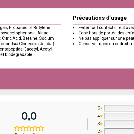
Précautions d’usage
agen, Propanediol, Butylene
Eviter tout contact direct ave
droxyacetophenone , Algae
Tenir hors de portée des enfa
 Citric Acid, Betaine, Sodium
Ne pas appliquer sur une peau 
immondsia Chinensis (Jojoba)
Conserver dans un endroit frai
Pentapeptide-3acetyl, Acetyl
t biodégradable.
5
0,0
4
3
2