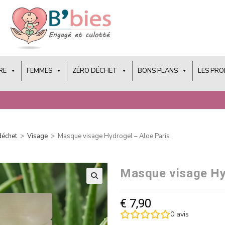
RE
FEMMES
ZÉRO DÉCHET
BONS PLANS
LES PR
déchet
>
Visage
>
Masque visage Hydrogel – Aloe Paris
Masque visage Hy
€
7,90
0
avis