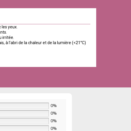
c les yeux.
nts.
irritée.
s, à l’abri de la chaleur et de la lumière (<21°C)
0%
0%
0%
0%