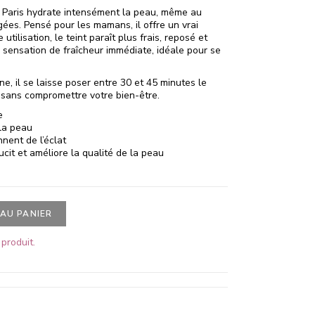
 Paris hydrate intensément la peau, même au
ées. Pensé pour les mamans, il offre un vrai
tilisation, le teint paraît plus frais, reposé et
 sensation de fraîcheur immédiate, idéale pour se
ne, il se laisse poser entre 30 et 45 minutes le
 sans compromettre votre bien-être.
e
 la peau
nnent de l’éclat
oucit et améliore la qualité de la peau
AU PANIER
produit.