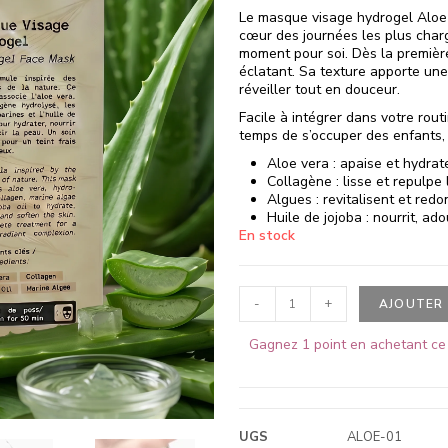
Le masque visage hydrogel Aloe
cœur des journées les plus charg
moment pour soi. Dès la première u
éclatant. Sa texture apporte une
réveiller tout en douceur.
Facile à intégrer dans votre routi
temps de s’occuper des enfants,
Aloe vera : apaise et hydrat
Collagène : lisse et repulpe
Algues : revitalisent et redo
Huile de jojoba : nourrit, ad
En stock
-
+
AJOUTER 
Gagnez 1 point en achetant ce 
UGS
ALOE-01