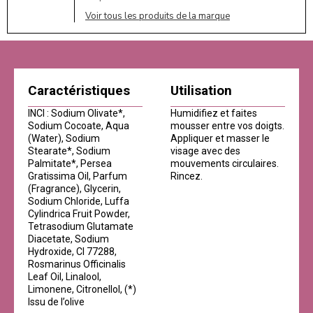
Voir tous les produits de la marque
Caractéristiques
Utilisation
INCI : Sodium Olivate*,
Humidifiez et faites
Sodium Cocoate, Aqua
mousser entre vos doigts.
(Water), Sodium
Appliquer et masser le
Stearate*, Sodium
visage avec des
Palmitate*, Persea
mouvements circulaires.
Gratissima Oil, Parfum
Rincez.
(Fragrance), Glycerin,
Sodium Chloride, Luffa
Cylindrica Fruit Powder,
Tetrasodium Glutamate
Diacetate, Sodium
Hydroxide, CI 77288,
Rosmarinus Officinalis
Leaf Oil, Linalool,
Limonene, Citronellol, (*)
Issu de l’olive