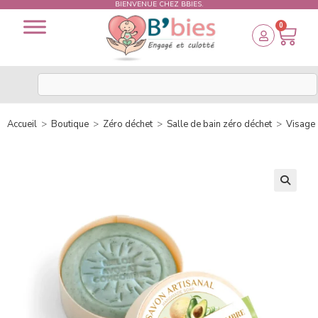
BIENVENUE CHEZ BBIES.
0
Accueil
>
Boutique
>
Zéro déchet
>
Salle de bain zéro déchet
>
Visage