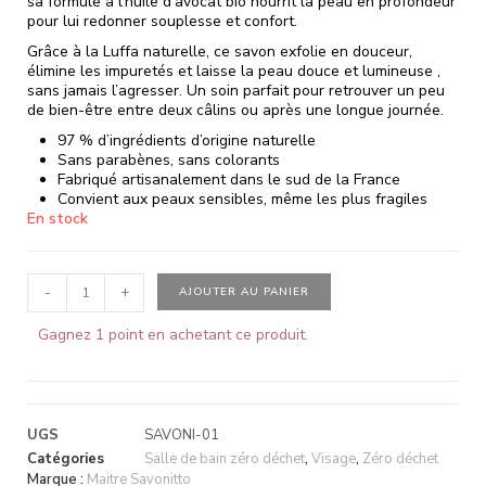
sa formule à l’huile d’avocat bio nourrit la peau en profondeur
pour lui redonner souplesse et confort.
Grâce à la Luffa naturelle, ce savon exfolie en douceur,
élimine les impuretés et laisse la peau douce et lumineuse ,
sans jamais l’agresser. Un soin parfait pour retrouver un peu
de bien-être entre deux câlins ou après une longue journée.
97 % d’ingrédients d’origine naturelle
Sans parabènes, sans colorants
Fabriqué artisanalement dans le sud de la France
Convient aux peaux sensibles, même les plus fragiles
En stock
-
+
AJOUTER AU PANIER
Gagnez 1 point en achetant ce produit.
UGS
SAVONI-01
Catégories
Salle de bain zéro déchet
,
Visage
,
Zéro déchet
Marque :
Maitre Savonitto