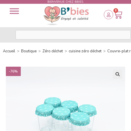
BIENVENUE CHEZ BBIES.
0
Accueil
>
Boutique
>
Zéro déchet
>
cuisine zéro déchet
>
Couvre-plat r
-76%