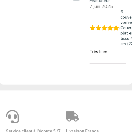
Évaluateur
7 juin 2025
6
couve
verrin
Couvr
plat e
tissu 
cm (2
Très bien
Service client à l'écoute 5j/7
Livraison France