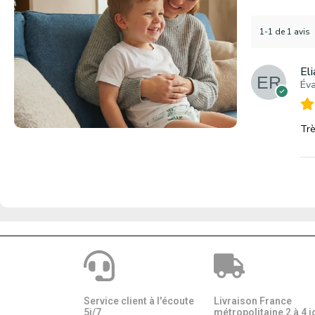
1-1 de 1 avis
El
Éva
Trè
Service client à l'écoute
Livraison France
5j/7
métropolitaine 2 à 4 j