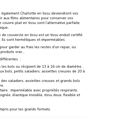
é également Charlotte en tissu deviendront vos
ir aux films alimentaires pour conserver vos
 couvre-plat en tissu sont l’alternative parfaite,
ique..
 de couvercle en tissu est un tissu enduit certifié
. Ils sont hermétiques et imperméables.
pour garder au frais les restes d’un repas, ou
, produits vrac…
différentes :
à les bols ou récipient de 13 à 16 cm de diamètre,
aux bols, petits saladiers, assiettes creuses de 20 à
à des saladiers, assiettes creuses et grands bols
re.
ntaire : imperméable avec propriétés respirants.
soignée, élastique invisible, tissu doux, flexible et
ompris pour les grands formats.