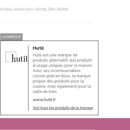
lisable
,
cuisine zéro déchet
,
Zéro déchet
LA MARQUE
Hutil
Hutil est une marque de
produits alternatifs aux produits
à usage uniques pour la maison.
Avec ses incontournables
couvre-plat en tissu, la marque
propse des produits pour la
cuisine, mais également pour la
salle de bain.
www.hutil.fr
Voir tous les produits de la marque