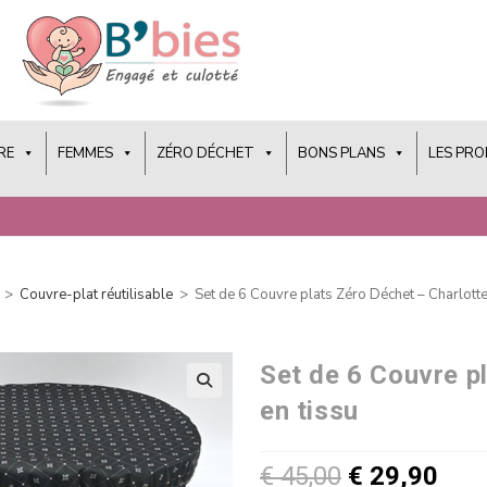
RE
FEMMES
ZÉRO DÉCHET
BONS PLANS
LES PR
>
Couvre-plat réutilisable
>
Set de 6 Couvre plats Zéro Déchet – Charlotte
Set de 6 Couvre p
en tissu
€
45,00
€
29,90