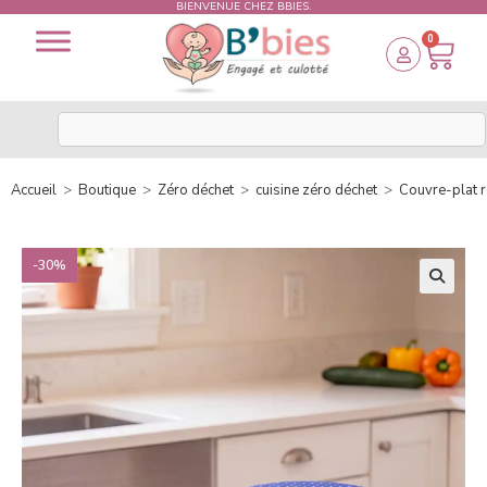
BIENVENUE CHEZ BBIES.
0
Accueil
>
Boutique
>
Zéro déchet
>
cuisine zéro déchet
>
Couvre-plat r
-30%