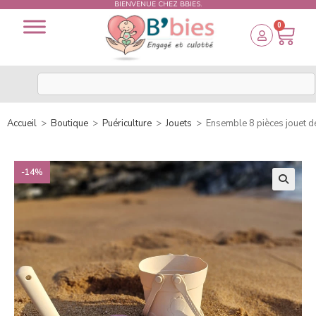
BIENVENUE CHEZ BBIES.
0
Accueil
>
Boutique
>
Puériculture
>
Jouets
>
Ensemble 8 pièces jouet de
-14%