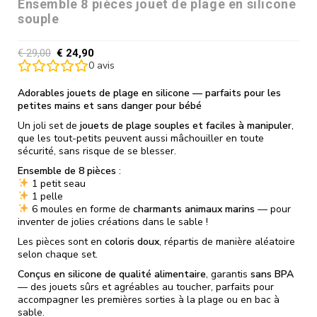
Ensemble 8 pièces jouet de plage en silicone
souple
€
29,00
€
24,90
0
avis
Adorables jouets de plage en silicone — parfaits pour les
petites mains et sans danger pour bébé
Un joli set de
jouets de plage souples et faciles à manipuler
,
que les tout-petits peuvent aussi mâchouiller en toute
sécurité, sans risque de se blesser.
Ensemble de 8 pièces
:
1 petit seau
1 pelle
6 moules en forme de
charmants animaux marins
— pour
inventer de jolies créations dans le sable !
Les pièces sont en
coloris doux
, répartis de manière aléatoire
selon chaque set.
Conçus en silicone de qualité alimentaire
, garantis
sans BPA
— des jouets sûrs et agréables au toucher, parfaits pour
accompagner les premières sorties à la plage ou en bac à
sable.