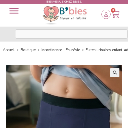
BIENVENUE CHEZ BBIES.
0
Accueil
>
Boutique
>
Incontinence – Enurésie
>
Fuites urinaires enfant-a