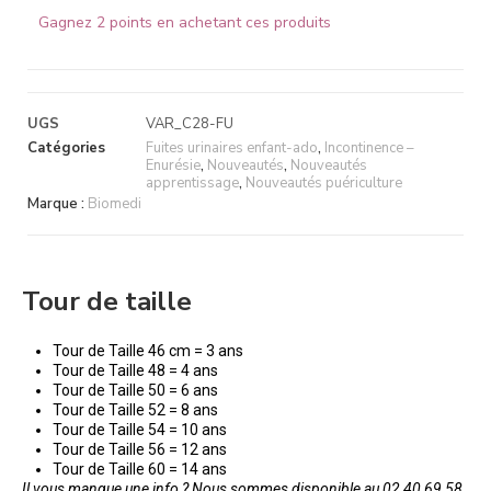
Gagnez 2 points en achetant ces produits
UGS
VAR_C28-FU
Catégories
Fuites urinaires enfant-ado
,
Incontinence –
Enurésie
,
Nouveautés
,
Nouveautés
apprentissage
,
Nouveautés puériculture
Marque :
Biomedi
Tour de taille
Tour de Taille 46 cm = 3 ans
Tour de Taille 48 = 4 ans
Tour de Taille 50 = 6 ans
Tour de Taille 52 = 8 ans
Tour de Taille 54 = 10 ans
Tour de Taille 56 = 12 ans
Tour de Taille 60 = 14 ans
Il vous manque une info ? Nous sommes disponible au 02 40 69 58