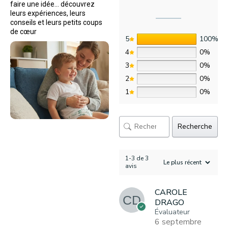
faire une idée… découvrez
leurs expériences, leurs
conseils et leurs petits coups
de cœur
5
100%
4
0%
3
0%
2
0%
1
0%
Recherche
1-3 de 3
avis
CAROLE
DRAGO
Évaluateur
6 septembre