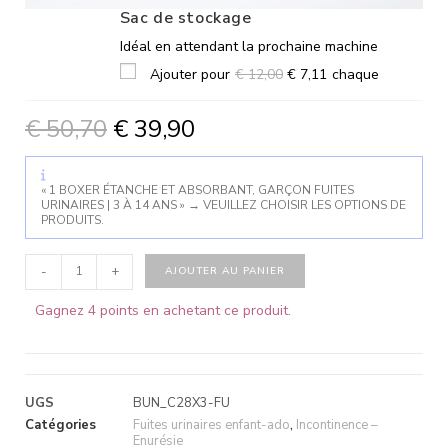
Sac de stockage
Idéal en attendant la prochaine machine
Ajouter pour
€
12,00
€
7,11
chaque
€
50,70
€
39,90
« 1 BOXER ÉTANCHE ET ABSORBANT, GARÇON FUITES
URINAIRES | 3 À 14 ANS »
→
VEUILLEZ CHOISIR LES OPTIONS DE
PRODUITS.
-
+
AJOUTER AU PANIER
Gagnez 4 points en achetant ce produit.
UGS
BUN_C28X3-FU
Catégories
Fuites urinaires enfant-ado
,
Incontinence –
Enurésie