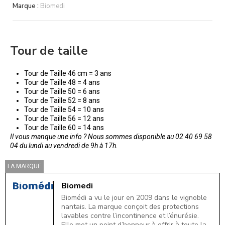
Marque :
Biomedi
Tour de taille
Tour de Taille 46 cm = 3 ans
Tour de Taille 48 = 4 ans
Tour de Taille 50 = 6 ans
Tour de Taille 52 = 8 ans
Tour de Taille 54 = 10 ans
Tour de Taille 56 = 12 ans
Tour de Taille 60 = 14 ans
Il vous manque une info ? Nous sommes disponible au 02 40 69 58
04 du lundi au vendredi de 9h à 17h.
LA MARQUE
Biomedi
Biomédi a vu le jour en 2009 dans le vignoble
nantais. La marque conçoit des protections
lavables contre l’incontinence et l’énurésie.
Elle met un point d’honneur à offrir à toute la