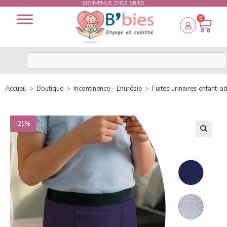
BIENVENUE CHEZ BBIES.
0
Accueil
>
Boutique
>
Incontinence – Enurésie
>
Fuites urinaires enfant-a
-21%