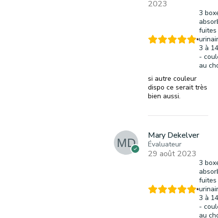
2023
3 box
absor
fuites
urinai
3 à 1
- coul
au ch
si autre couleur
dispo ce serait très
bien aussi.
Mary Dekelver
Évaluateur
29 août 2023
3 box
absor
fuites
urinai
3 à 1
- coul
au ch