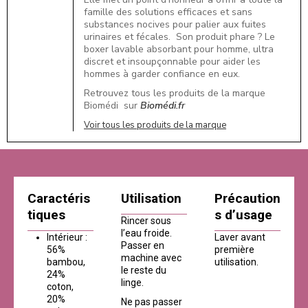
famille des solutions efficaces et sans
substances nocives pour palier aux fuites
urinaires et fécales. Son produit phare ? Le
boxer lavable absorbant pour homme, ultra
discret et insoupçonnable pour aider les
hommes à garder confiance en eux.
Retrouvez tous les produits de la marque
Biomédi sur
Biomédi.fr
Voir tous les produits de la marque
Caractéris
Utilisation
Précaution
tiques
s d’usage
Rincer sous
l’eau froide.
Intérieur :
Laver avant
Passer en
56%
première
machine avec
bambou,
utilisation.
le reste du
24%
linge.
coton,
20%
Ne pas passer