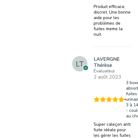
Produit efficace,
discret. Une bonne
aide pour les
problèmes de
fuites meme la
nuit.
LAVERGNE
Thérèse
Évaluateur
2 août 2023
3 box
absor
fuites
urinai
3 à 1
- coul
au ch
Super caleçon anti
fuite idéale pour
les gérer les fuites