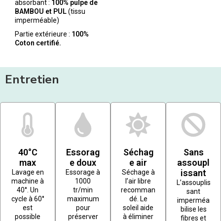
absorbant :
100% pulpe de
BAMBOU et PUL
(tissu
imperméable)
Partie extérieure :
100%
Coton certifié.
Entretien
40°C
Essorag
Séchag
Sans
max
e doux
e air
assoupl
issant
Lavage en
Essorage à
Séchage à
machine à
1000
l’air libre
L’assouplis
40°. Un
tr/min
recomman
sant
cycle à 60°
maximum
dé. Le
imperméa
est
pour
soleil aide
bilise les
possible
préserver
à éliminer
fibres et