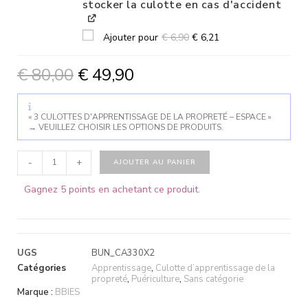
stocker la culotte en cas d'accident
Ajouter pour
€
6,90
€
6,21
€
80,00
€
49,90
« 3 CULOTTES D'APPRENTISSAGE DE LA PROPRETÉ – ESPACE »
→
VEUILLEZ CHOISIR LES OPTIONS DE PRODUITS.
-
+
AJOUTER AU PANIER
Gagnez 5 points en achetant ce produit.
UGS
BUN_CA330X2
Catégories
Apprentissage
,
Culotte d’apprentissage de la
propreté
,
Puériculture
,
Sans catégorie
Marque :
BBIES