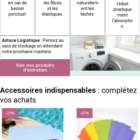
en cas de
les fibres
naturellem
réduit
besoin
et les
ent les
drastique
ponctuel.
élastiques.
taches.
ment
l’absorptio
n.
Astuce Logistique :
Pensez au
sacs de stockage en attendant
votre prochaine machine.
Voir nos produits
d'entretien
Accessoires indispensables
: complétez
vos achats
-23%
-67%