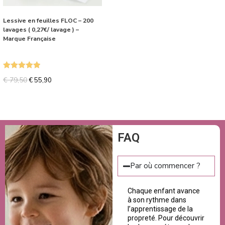
Lessive en feuilles FLOC – 200
lavages ( 0,27€/ lavage ) –
Marque Française
Note
5.00
€
79,50
€
55,90
sur 5
FAQ
Par où commencer ?
Chaque enfant avance
à son rythme dans
l’apprentissage de la
propreté. Pour découvrir