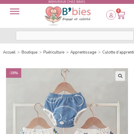
BIENVENUE CHEZ BBIES.
0
Accueil
>
Boutique
>
Puériculture
>
Apprentissage
>
Culotte d’apprent
-38%