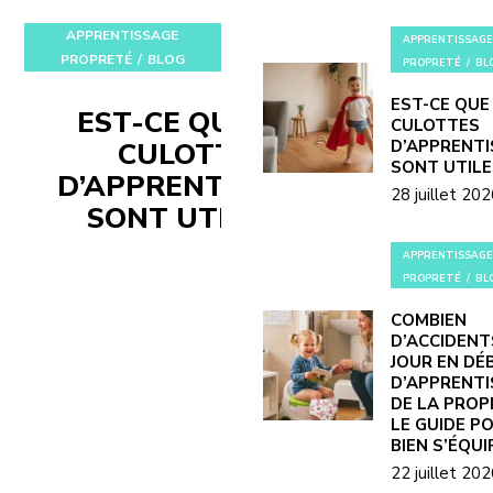
APPRENTISSAGE
APPRENTISSAGE
PROPRETÉ
BLOG
PROPRETÉ
BL
EST-CE QUE
EST-CE QUE LES
CULOTTES
CULOTTES
D’APPRENT
SONT UTILE
D’APPRENTISSAGE
28 juillet 20
SONT UTILES ?
APPRENTISSAGE
PROPRETÉ
BL
COMBIEN
D’ACCIDENT
JOUR EN DÉ
D’APPRENT
DE LA PROP
LE GUIDE P
BIEN S’ÉQUI
22 juillet 20