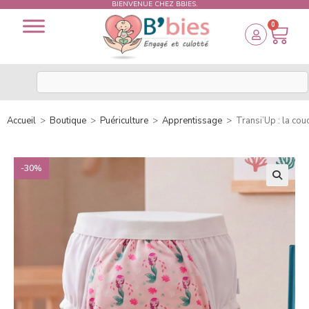
BIENVENUE CHEZ BBIES.
0
Accueil
>
Boutique
>
Puériculture
>
Apprentissage
>
Transi’Up : la cou
-30%