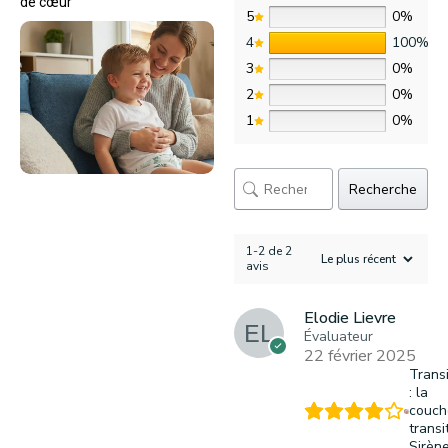
de cœur
5
0%
4
100%
3
0%
2
0%
1
0%
Recherche
1-2 de 2
avis
Elodie Lievre
Évaluateur
22 février 2025
Trans
: la
couch
transi
Sirèn