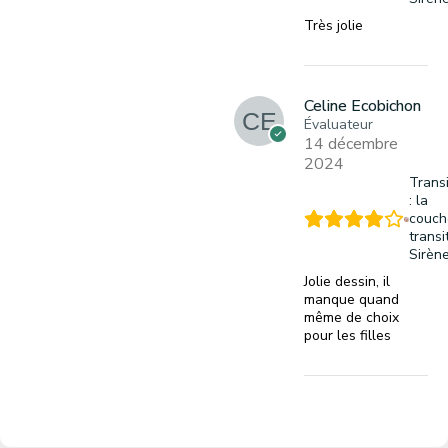
Très jolie
Celine Ecobichon
Évaluateur
14 décembre
2024
Trans
: la
couch
transi
Sirèn
Jolie dessin, il
manque quand
même de choix
pour les filles