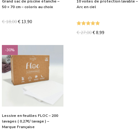
Grand sac de piscine étanche –
10 voiles de protection lavable –
50 × 70 cm – coloris au choix
Arc en ciel
€
18,00
€
13,90
Note
5.00
€
27,00
€
8,99
sur 5
-30%
Lessive en feuilles FLOC – 200
lavages ( 0,27€/ lavage ) –
Marque Française