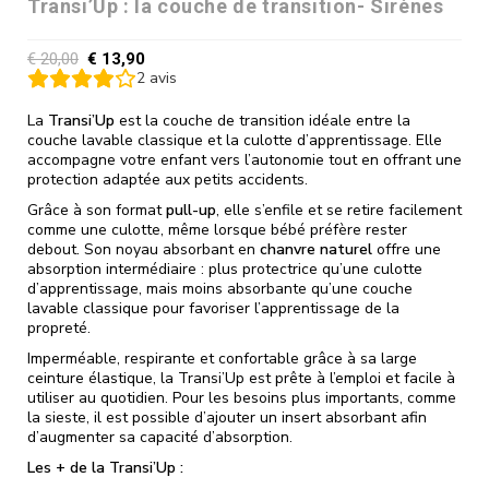
Transi’Up : la couche de transition- Sirènes
€
20,00
€
13,90
2
avis
La
Transi’Up
est la couche de transition idéale entre la
couche lavable classique et la culotte d’apprentissage. Elle
accompagne votre enfant vers l’autonomie tout en offrant une
protection adaptée aux petits accidents.
Grâce à son format
pull-up
, elle s’enfile et se retire facilement
comme une culotte, même lorsque bébé préfère rester
debout. Son noyau absorbant en
chanvre naturel
offre une
absorption intermédiaire : plus protectrice qu’une culotte
d’apprentissage, mais moins absorbante qu’une couche
lavable classique pour favoriser l’apprentissage de la
propreté.
Imperméable, respirante et confortable grâce à sa large
ceinture élastique, la Transi’Up est prête à l’emploi et facile à
utiliser au quotidien. Pour les besoins plus importants, comme
la sieste, il est possible d’ajouter un insert absorbant afin
d’augmenter sa capacité d’absorption.
Les + de la Transi’Up :