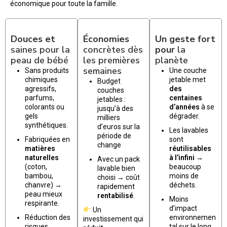
économique pour toute la famille.
Douces et
Économies
Un geste fort
saines pour la
concrètes dès
pour
la
peau de bébé
les premières
planète
semaines
Sans produits
Une couche
chimiques
jetable met
Budget
agressifs,
des
couches
parfums,
centaines
jetables :
colorants ou
d’années
à se
jusqu’à des
gels
dégrader.
milliers
synthétiques.
d’euros sur la
Les lavables
période de
Fabriquées en
sont
change
matières
réutilisables
naturelles
à l’infini
→
Avec un pack
(coton,
beaucoup
lavable bien
bambou,
moins de
choisi → coût
chanvre) →
déchets.
rapidement
peau mieux
rentabilisé
.
Moins
respirante.
d’impact
Un
Réduction des
environnemen
investissement qui
risques
tal sur le long