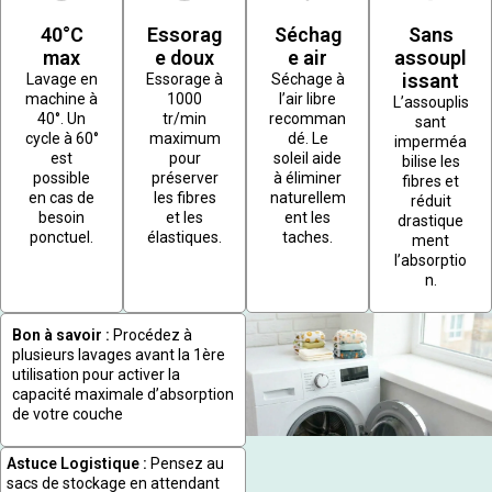
40°C
Essorag
Séchag
Sans
max
e doux
e air
assoupl
issant
Lavage en
Essorage à
Séchage à
machine à
1000
l’air libre
L’assouplis
40°. Un
tr/min
recomman
sant
cycle à 60°
maximum
dé. Le
imperméa
est
pour
soleil aide
bilise les
possible
préserver
à éliminer
fibres et
en cas de
les fibres
naturellem
réduit
besoin
et les
ent les
drastique
ponctuel.
élastiques.
taches.
ment
l’absorptio
n.
Bon à savoir :
Procédez à
plusieurs lavages avant la 1ère
utilisation pour activer la
capacité maximale d’absorption
de votre couche
Astuce Logistique :
Pensez au
sacs de stockage en attendant