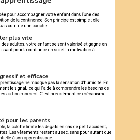
d’apprentissage
nsée pour accompagner votre enfant dans l’une des
tion de la continence. Son principe est simple : elle
 pas comme une couche.
ler plus vite
e des adultes, votre enfant se sent valorisé et gagne en
ssant pour la confiance en soi et la motivation à
gressif et efficace
pprentissage ne masque pas la sensation d’humidité. En
ent le signal, ce qui l’aide à comprendre les besoins de
lettes au bon moment. C’est précisément ce mécanisme
ité pour les parents
, la culotte limite les dégâts en cas de petit accident,
ttes. Les vêtements restent au sec, sans pour autant que
ntielle à son apprentissage.