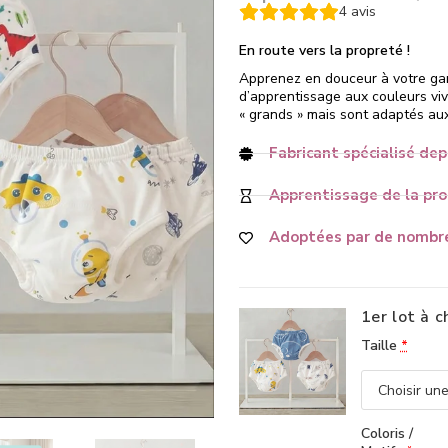
4
avis
En route vers la propreté !
Apprenez en douceur à votre garç
d’apprentissage aux couleurs vi
« grands » mais sont adaptés aux
Fabricant spécialisé dep
Apprentissage de la prop
Adoptées par de nombre
1er lot à c
Taille
*
Coloris /