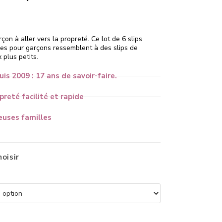
on à aller vers la propreté. Ce lot de 6 slips
ves pour garçons ressemblent à des slips de
 plus petits.
uis 2009 : 17 ans de savoir-faire.
reté facilité et rapide
uses familles
hoisir