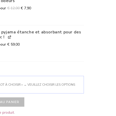
s odeurs
pour
€
12,00
€
7,90
e pyjama étanche et absorbant pour des
c !
pour
€
59,00
LOT À CHOISIR »
→
VEUILLEZ CHOISIR LES OPTIONS
AU PANIER
 produit.