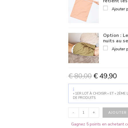
retient le
Ajouter 
Option : L
nuits au se
Ajouter 
€
80,00
€
49,90
« 1ER LOT À CHOISIR » ET « 2ÈME 
DE PRODUITS.
-
+
AJOUTER 
Gagnez 5 points en achetant ce