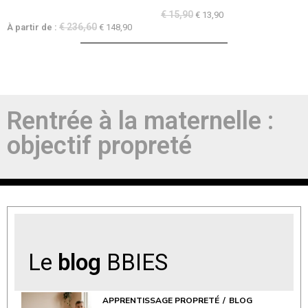
€
15,90
€
13,90
€
236,60
À partir de :
€
148,90
Rentrée à la maternelle :
objectif propreté
Le
blog
BBIES
APPRENTISSAGE PROPRETÉ
BLOG