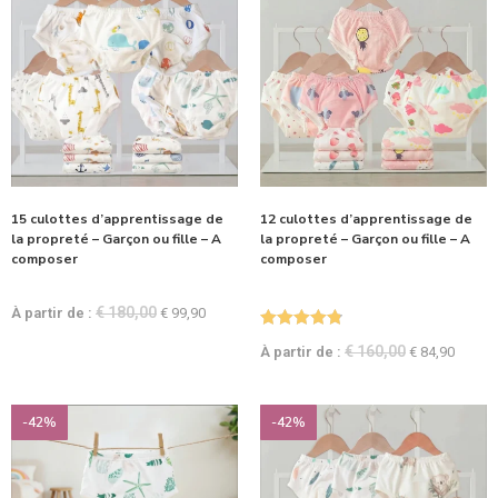
15 culottes d’apprentissage de
12 culottes d’apprentissage de
la propreté – Garçon ou fille – A
la propreté – Garçon ou fille – A
composer
composer
€
180,00
À partir de :
€
99,90
Note
4.82
€
160,00
À partir de :
€
84,90
sur 5
-42%
-42%