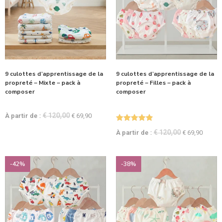
9 culottes d’apprentissage de la
9 culottes d’apprentissage de la
propreté – Mixte – pack à
propreté – Filles – pack à
composer
composer
€
120,00
À partir de :
€
69,90
Note
5.00
€
120,00
À partir de :
€
69,90
sur 5
-42%
-38%