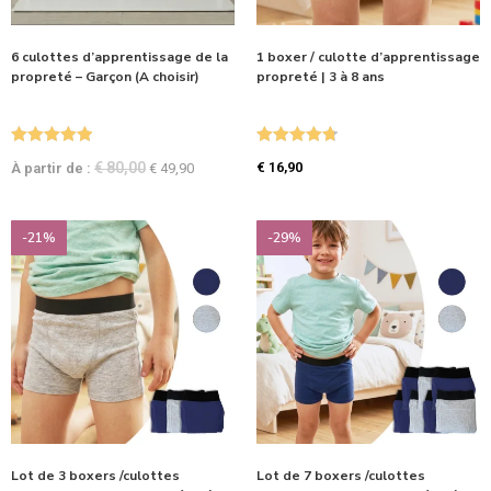
6 culottes d’apprentissage de la
1 boxer / culotte d’apprentissage
propreté – Garçon (A choisir)
propreté | 3 à 8 ans
Note
5.00
Note
4.80
€
80,00
€
16,90
À partir de :
€
49,90
sur 5
sur 5
-21%
-29%
Lot de 3 boxers /culottes
Lot de 7 boxers /culottes