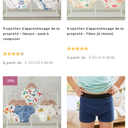
9 culottes d’apprentissage de la
6 culottes d’apprentissage de la
propreté – Garçon – pack à
propreté – Filles (A choisir)
composer
Note
4.93
€
80,00
À partir de :
€
49,90
Note
4.50
sur 5
€
120,00
À partir de :
€
69,90
sur 5
-38%