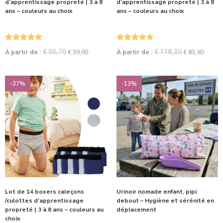
d’apprentissage propreté | 3 à 8
d’apprentissage propreté | 3 à 8
ans – couleurs au choix
ans – couleurs au choix
Note
5.00
Note
5.00
€
50,70
€
118,30
À partir de :
€
39,90
À partir de :
€
83,90
sur 5
sur 5
-37%
-13%
Lot de 14 boxers caleçons
Urinoir nomade enfant, pipi
/culottes d’apprentissage
debout – Hygiène et sérénité en
propreté | 3 à 8 ans – couleurs au
déplacement
choix