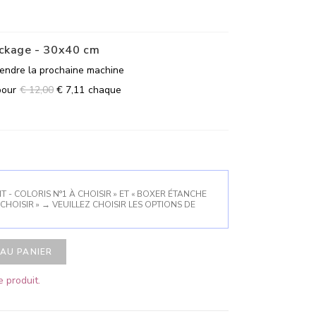
ockage - 30x40 cm
tendre la prochaine machine
pour
€
12,00
€
7,11
chaque
 - COLORIS N°1 À CHOISIR » ET « BOXER ÉTANCHE
CHOISIR »
→
VEUILLEZ CHOISIR LES OPTIONS DE
AU PANIER
 produit.