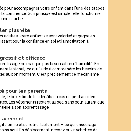
ée pour accompagner votre enfant dans l’une des étapes
 la continence. Son principe est simple : elle fonctionne
 une couche.
ler plus vite
es adultes, votre enfant se sent valorisé et gagne en
ssant pour la confiance en soi et la motivation à
gressif et efficace
prentissage ne masque pas la sensation d’humidité. En
ent le signal, ce qui l’aide à comprendre les besoins de
lettes au bon moment. C’est précisément ce mécanisme
ité pour les parents
, le boxer limite les dégâts en cas de petit accident,
ttes. Les vêtements restent au sec, sans pour autant que
ntielle à son apprentissage.
éplacement
e, il s’enfile et se retire facilement — ce qui encourage
esoins seul. En déplacement, pensez aux pochettes de