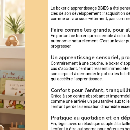
Le boxer d’apprentissage BBIES a été pens
clés de son développement : l’acquisition de
comme un vrai sous-vêtement, pas comme
Faire comme les grands, pour al
En portant ce boxer qui ressemble à celui d
autonomie naturellement. C’est un levier pui
progresser.
Un apprentissage sensoriel, pro
Contrairement à une couche, le boxer d’ap
cas d’accident, l’enfant ressent immédiatem
son corps et à demander le pot ou les toi
qui accélère l’apprentissage.
Confort pour l’enfant, tranquill
Grâce à son centre absorbant et imperméable
comme une arrivée un peu tardive aux toile
l’enfant perde la sensation d’humidité esse
Pratique au quotidien et en d
Fin, léger, avec un élastique souple à la taill
l’enfant à être autonome pour gérer ses b