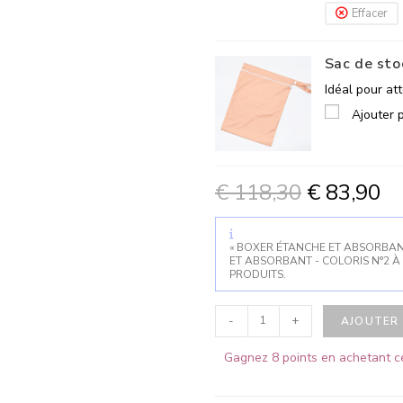
Effacer
Sac de st
Idéal pour at
Ajouter 
€
118,30
€
83,90
« BOXER ÉTANCHE ET ABSORBANT
ET ABSORBANT - COLORIS N°2 À 
PRODUITS.
-
+
AJOUTER 
Gagnez 8 points en achetant ce