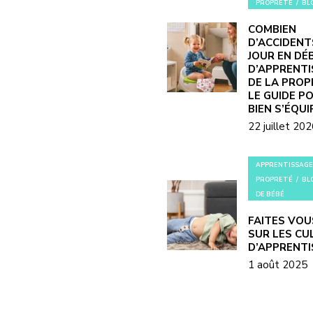
PROPRETÉ
BL
COMBIEN
D’ACCIDENT
JOUR EN DÉ
D’APPRENT
DE LA PROP
LE GUIDE P
BIEN S’ÉQUI
22 juillet 20
APPRENTISSAGE
PROPRETÉ
BL
DE BÉBÉ
FAITES VOU
SUR LES CU
D’APPRENT
1 août 2025