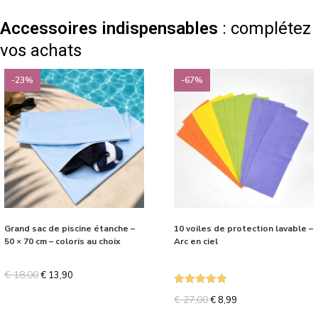
Accessoires indispensables
: complétez
vos achats
-23%
-67%
Grand sac de piscine étanche –
10 voiles de protection lavable –
50 × 70 cm – coloris au choix
Arc en ciel
€
18,00
€
13,90
Note
5.00
€
27,00
€
8,99
sur 5