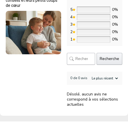
conseils et leurs petits coups
de cœur
5
0%
4
0%
3
0%
2
0%
1
0%
Recherche
0 de 0 avis
Désolé, aucun avis ne
correspond à vos sélections
actuelles