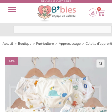
BIENVENUE CHEZ BBIES.
0
Accueil
>
Boutique
>
Puériculture
>
Apprentissage
>
Culotte d’apprent
-44%