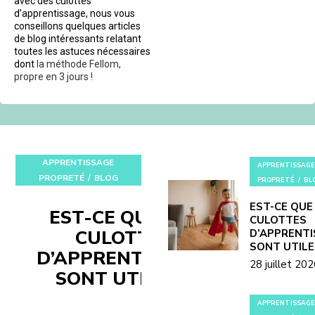
avec des culottes
d’apprentissage, nous vous
conseillons quelques articles
de blog intéressants relatant
toutes les astuces nécessaires
dont
la méthode Fellom,
propre en 3 jours !
APPRENTISSAGE
APPRENTISSAGE
PROPRETÉ
BLOG
PROPRETÉ
BL
EST-CE QUE
EST-CE QUE LES
CULOTTES
CULOTTES
D’APPRENT
SONT UTILE
D’APPRENTISSAGE
28 juillet 20
SONT UTILES ?
APPRENTISSAGE