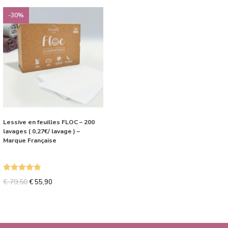
-30%
Lessive en feuilles FLOC – 200
lavages ( 0,27€/ lavage ) –
Marque Française
Note
5.00
€
79,50
€
55,90
sur 5