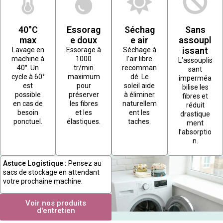
40°C
Essorag
Séchag
Sans
max
e doux
e air
assoupl
issant
Lavage en
Essorage à
Séchage à
machine à
1000
l’air libre
L’assouplis
40°. Un
tr/min
recomman
sant
cycle à 60°
maximum
dé. Le
imperméa
est
pour
soleil aide
bilise les
possible
préserver
à éliminer
fibres et
en cas de
les fibres
naturellem
réduit
besoin
et les
ent les
drastique
ponctuel.
élastiques.
taches.
ment
l’absorptio
n.
Astuce Logistique :
Pensez au
sacs de stockage en attendant
votre prochaine machine.
Voir nos produits
d'entretien