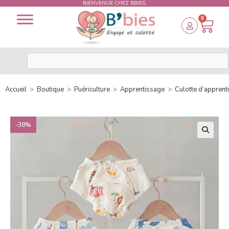
BIENVENUE CHEZ BBIES.
0
Accueil
>
Boutique
>
Puériculture
>
Apprentissage
>
Culotte d’apprent
-38%