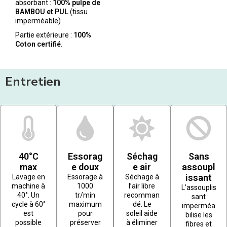
absorbant :
100% pulpe de
BAMBOU et PUL
(tissu
imperméable)
Partie extérieure :
100%
Coton certifié.
Entretien
40°C
Essorag
Séchag
Sans
max
e doux
e air
assoupl
issant
Lavage en
Essorage à
Séchage à
machine à
1000
l’air libre
L’assouplis
40°. Un
tr/min
recomman
sant
cycle à 60°
maximum
dé. Le
imperméa
est
pour
soleil aide
bilise les
possible
préserver
à éliminer
fibres et