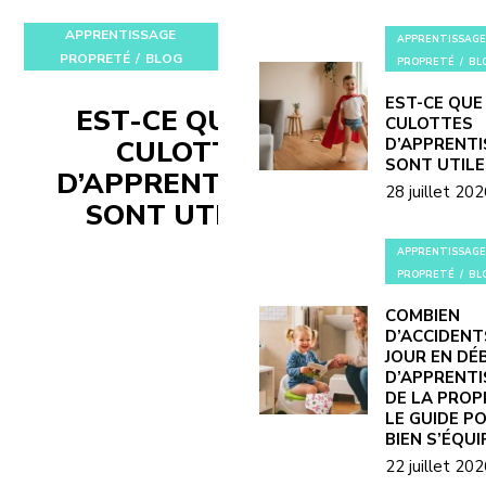
APPRENTISSAGE
APPRENTISSAGE
PROPRETÉ
BLOG
PROPRETÉ
BL
EST-CE QUE
EST-CE QUE LES
CULOTTES
CULOTTES
D’APPRENT
SONT UTILE
D’APPRENTISSAGE
28 juillet 20
SONT UTILES ?
APPRENTISSAGE
PROPRETÉ
BL
COMBIEN
D’ACCIDENT
JOUR EN DÉ
D’APPRENT
DE LA PROP
LE GUIDE P
BIEN S’ÉQUI
22 juillet 20