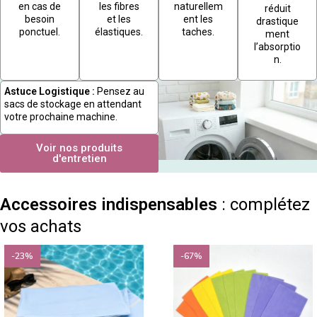
en cas de
les fibres
naturellem
réduit
besoin
et les
ent les
drastique
ponctuel.
élastiques.
taches.
ment
l’absorptio
n.
Astuce Logistique :
Pensez au
sacs de stockage en attendant
votre prochaine machine.
Voir nos produits
d'entretien
Accessoires indispensables
: complétez
vos achats
-23%
-67%