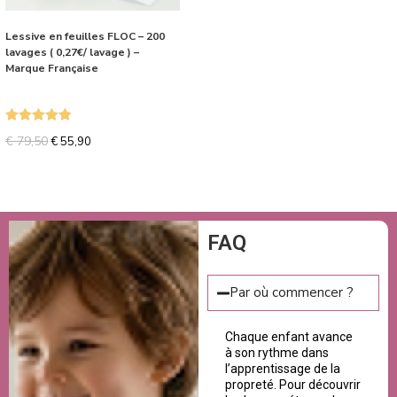
Lessive en feuilles FLOC – 200
lavages ( 0,27€/ lavage ) –
Marque Française
Note
5.00
€
79,50
€
55,90
sur 5
FAQ
Par où commencer ?
Chaque enfant avance
à son rythme dans
l’apprentissage de la
propreté. Pour découvrir