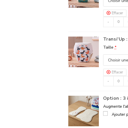
Effacer
-
Transi'Up :
Taille
*
Effacer
-
Option : 3
Augmente l'ab
Ajouter 