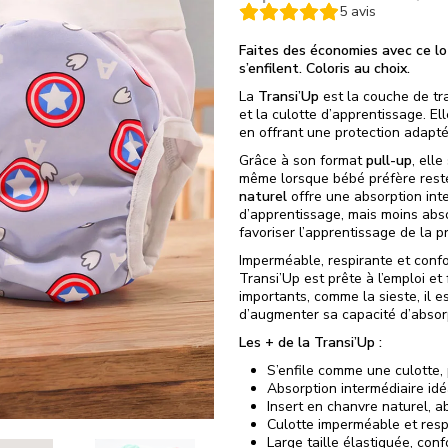
5
avis
Faites des économies avec ce lo
s’enfilent. Coloris au choix.
La
Transi’Up
est la couche de tra
et la culotte d’apprentissage. E
en offrant une protection adapté
Grâce à son format
pull-up
, ell
même lorsque bébé préfère rest
naturel
offre une absorption inte
d’apprentissage, mais moins abs
favoriser l’apprentissage de la p
Imperméable, respirante et confo
Transi’Up est prête à l’emploi et 
importants, comme la sieste, il e
d’augmenter sa capacité d’absor
Les + de la Transi’Up :
S’enfile comme une culotte,
Absorption intermédiaire idéa
Insert en chanvre naturel, a
Culotte imperméable et resp
Large taille élastiquée, conf