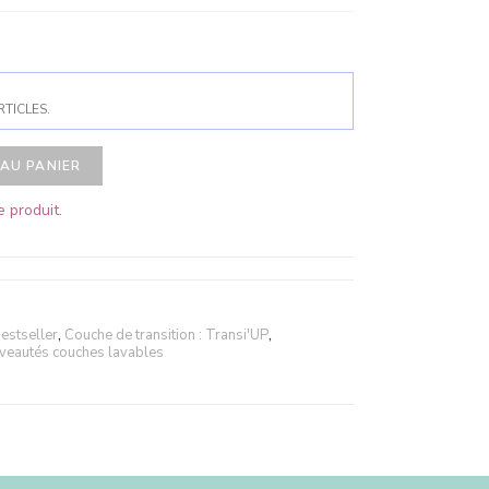
RTICLES.
AU PANIER
 produit.
estseller
,
Couche de transition : Transi'UP
,
veautés couches lavables