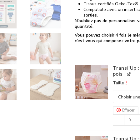
Tissus certifiés Oeko-Tex® 
Compatible avec un insert s
sorties.
N’oubliez pas de personnaliser v
quantité.
Vous pouvez choisir 4
fois le mê
c’est vous qui composez votre p
Transi'Up 
pois
Taille
*
Effacer
-
Transi'Up :