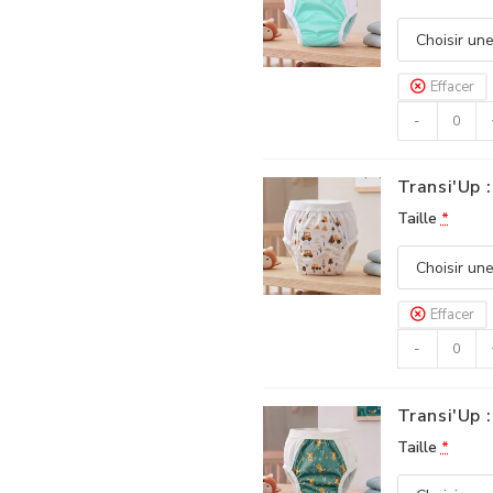
Effacer
-
Transi'Up :
Taille
*
Effacer
-
Transi'Up :
Taille
*