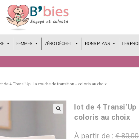
RE
FEMMES
ZÉRO DÉCHET
BONS PLANS
LES PR
ot de 4 Transi’Up : la couche de transition – coloris au choix
lot de 4 Transi’Up 
coloris au choix
À partir de :
€
80,00