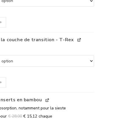
+
 la couche de transition - T-Rex
+
 inserts en bambou
sorption, notamment pour la sieste
pour
€
28,00
€
15,12
chaque