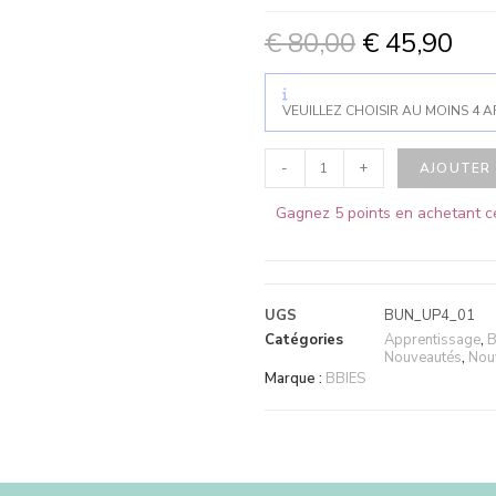
€
80,00
€
45,90
VEUILLEZ CHOISIR AU MOINS 4 A
-
+
AJOUTER 
Gagnez 5 points en achetant ce
UGS
BUN_UP4_01
Catégories
Apprentissage
,
B
Nouveautés
,
Nou
Marque :
BBIES