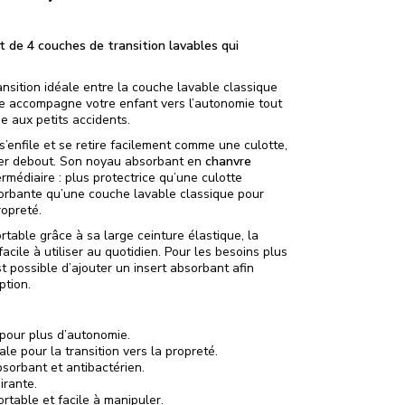
t de 4 couches de transition lavables qui
nsition idéale entre la couche lavable classique
lle accompagne votre enfant vers l’autonomie tout
e aux petits accidents.
e s’enfile et se retire facilement comme une culotte,
er debout. Son noyau absorbant en
chanvre
rmédiaire : plus protectrice qu’une culotte
orbante qu’une couche lavable classique pour
ropreté.
rtable grâce à sa large ceinture élastique, la
facile à utiliser au quotidien. Pour les besoins plus
st possible d’ajouter un insert absorbant afin
ption.
 pour plus d’autonomie.
le pour la transition vers la propreté.
bsorbant et antibactérien.
irante.
ortable et facile à manipuler.