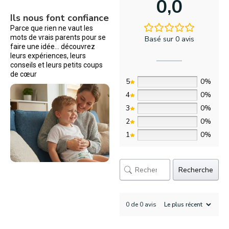
0,0
Ils nous font confiance
Parce que rien ne vaut les
mots de vrais parents pour se
Basé sur 0 avis
faire une idée… découvrez
leurs expériences, leurs
conseils et leurs petits coups
de cœur
5
0%
4
0%
3
0%
2
0%
1
0%
Recherche
0 de 0 avis