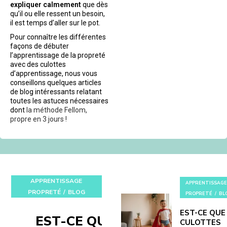
expliquer calmement
que dès
qu’il ou elle ressent un besoin,
il est temps d’aller sur le pot.
Pour connaître les différentes
façons de débuter
l’apprentissage de la propreté
avec des culottes
d’apprentissage, nous vous
conseillons quelques articles
de blog intéressants relatant
toutes les astuces nécessaires
dont
la méthode Fellom,
propre en 3 jours !
APPRENTISSAGE
APPRENTISSAGE
PROPRETÉ
BLOG
PROPRETÉ
BL
EST-CE QUE
EST-CE QUE LES
CULOTTES