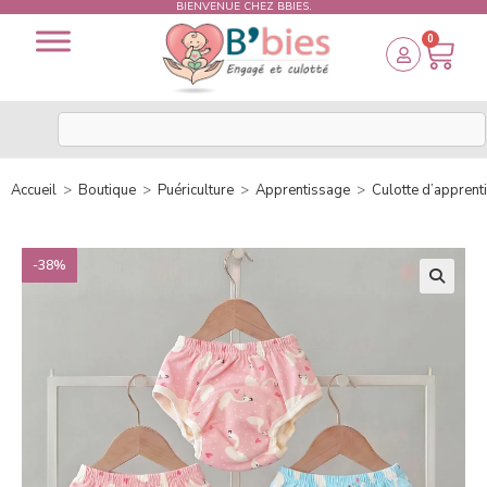
BIENVENUE CHEZ BBIES.
0
Accueil
>
Boutique
>
Puériculture
>
Apprentissage
>
Culotte d’apprent
-38%