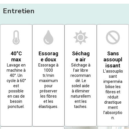
Entretien
40°C
Essorag
Séchag
Sans
max
e doux
e air
assoupl
issant
Lavage en
Essorage à
Séchage à
machine à
1000
l’air libre
L’assouplis
40°. Un
tr/min
recomman
sant
cycle à 60°
maximum
dé. Le
imperméa
est
pour
soleil aide
bilise les
possible
préserver
à éliminer
fibres et
en cas de
les fibres
naturellem
réduit
besoin
et les
ent les
drastique
ponctuel.
élastiques.
taches.
ment
l’absorptio
n.