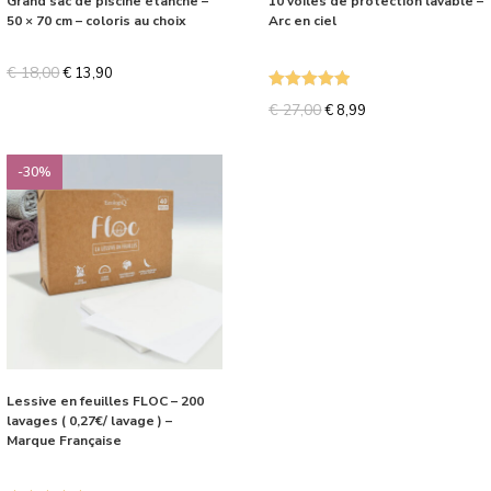
Grand sac de piscine étanche –
10 voiles de protection lavable –
50 × 70 cm – coloris au choix
Arc en ciel
€
18,00
€
13,90
Note
5.00
€
27,00
€
8,99
sur 5
-30%
Lessive en feuilles FLOC – 200
lavages ( 0,27€/ lavage ) –
Marque Française