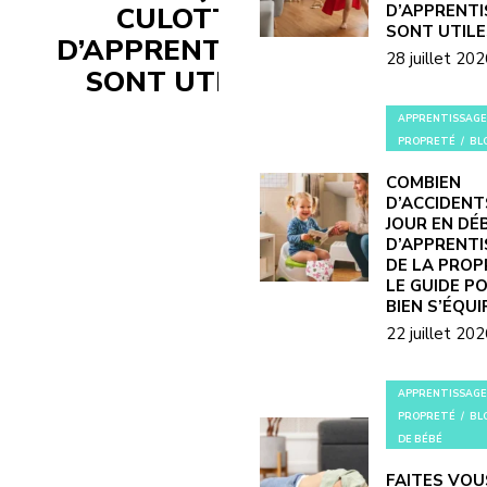
CULOTTES
D’APPRENT
SONT UTILE
D’APPRENTISSAGE
28 juillet 20
SONT UTILES ?
APPRENTISSAGE
PROPRETÉ
BL
COMBIEN
D’ACCIDENT
JOUR EN DÉ
D’APPRENT
DE LA PROP
LE GUIDE P
BIEN S’ÉQUI
22 juillet 20
APPRENTISSAGE
PROPRETÉ
BL
DE BÉBÉ
FAITES VOU