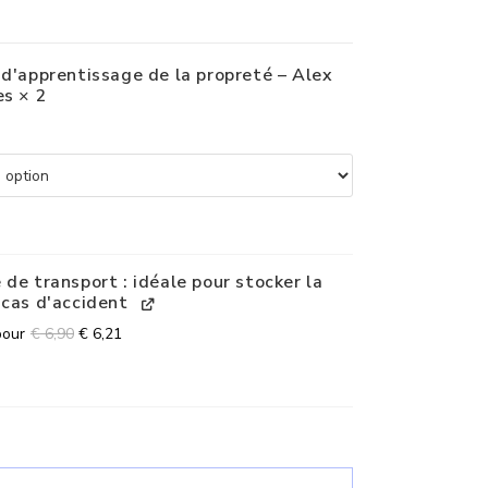
 d'apprentissage de la propreté – Alex
es
× 2
 de transport : idéale pour stocker la
 cas d'accident
pour
€
6,90
€
6,21