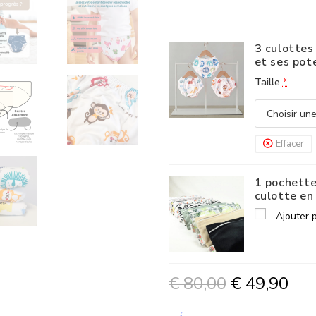
3 culottes
et ses pot
Taille
*
Effacer
1 pochette
culotte en
Ajouter 
€
80,00
€
49,90