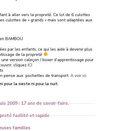
nt à aller vers la propreté. Ce lot de 6 culottes
es culottes de « grands » mais sont adaptées aux
e en BAMBOU
ées par les enfants, ce qui les aide à devenir plus
tissage de la propreté
une version caleçon / boxer d’apprentissage pour
ouvrir, cliquez
ICI
ts
 on pense aux pochettes de transport.
A voir ici
 pour la sieste ni pour la nuit.
uis 2009 : 17 ans de savoir-faire.
reté facilité et rapide
uses familles