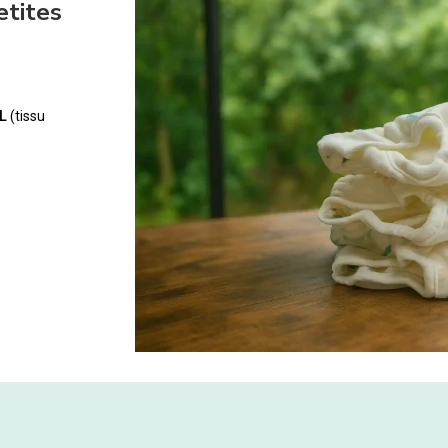
etites
L
(tissu