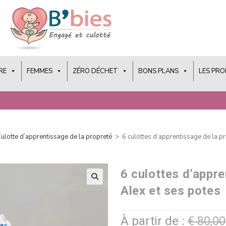
RE
FEMMES
ZÉRO DÉCHET
BONS PLANS
LES PR
ulotte d’apprentissage de la propreté
>
6 culottes d’apprentissage de la p
6 culottes d’appre
Alex et ses potes
À partir de :
€
80,00