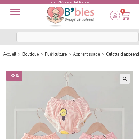
BIENVENUE CHEZ BBIES.
0
Accueil
>
Boutique
>
Puériculture
>
Apprentissage
>
Culotte d’apprent
-38%