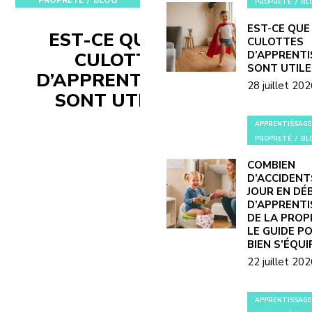
PROPRETÉ
BLOG
PROPRETÉ
BL
EST-CE QUE
EST-CE QUE LES
CULOTTES
CULOTTES
D’APPRENT
SONT UTILE
D’APPRENTISSAGE
28 juillet 20
SONT UTILES ?
APPRENTISSAGE
PROPRETÉ
BL
COMBIEN
D’ACCIDENT
JOUR EN DÉ
D’APPRENT
DE LA PROP
LE GUIDE P
BIEN S’ÉQUI
22 juillet 20
APPRENTISSAGE