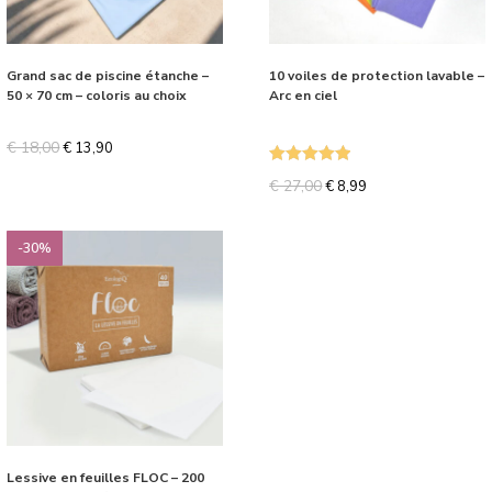
Grand sac de piscine étanche –
10 voiles de protection lavable –
50 × 70 cm – coloris au choix
Arc en ciel
€
18,00
€
13,90
Note
5.00
€
27,00
€
8,99
sur 5
-30%
Lessive en feuilles FLOC – 200