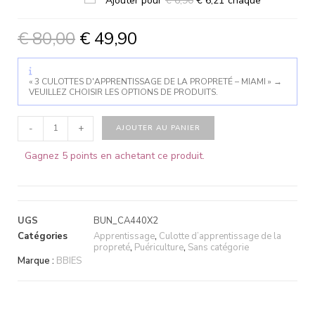
Ajouter pour
€
6,90
€
6,21
chaque
€
80,00
€
49,90
« 3 CULOTTES D'APPRENTISSAGE DE LA PROPRETÉ – MIAMI »
→
VEUILLEZ CHOISIR LES OPTIONS DE PRODUITS.
-
+
AJOUTER AU PANIER
Gagnez 5 points en achetant ce produit.
UGS
BUN_CA440X2
Catégories
Apprentissage
,
Culotte d’apprentissage de la
propreté
,
Puériculture
,
Sans catégorie
Marque :
BBIES