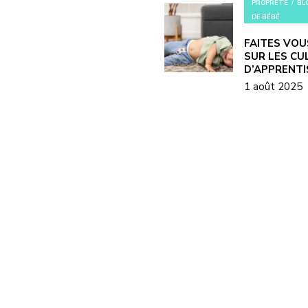
PROPRETÉ
BL
DE BÉBÉ
FAITES VOU
SUR LES CU
D’APPRENT
1 août 2025