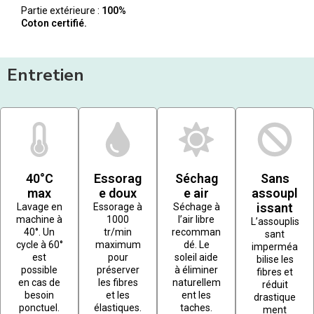
Partie extérieure :
100%
Coton certifié.
Entretien
40°C
Essorag
Séchag
Sans
max
e doux
e air
assoupl
issant
Lavage en
Essorage à
Séchage à
machine à
1000
l’air libre
L’assouplis
40°. Un
tr/min
recomman
sant
cycle à 60°
maximum
dé. Le
imperméa
est
pour
soleil aide
bilise les
possible
préserver
à éliminer
fibres et
en cas de
les fibres
naturellem
réduit
besoin
et les
ent les
drastique
ponctuel.
élastiques.
taches.
ment