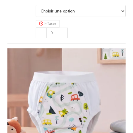
Effacer
-
+