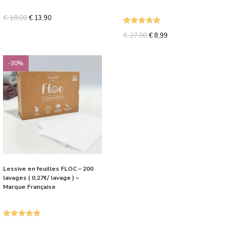
€
18,00
€
13,90
Note
5.00
€
27,00
€
8,99
sur 5
-30%
Lessive en feuilles FLOC – 200
lavages ( 0,27€/ lavage ) –
Marque Française
Note
5.00