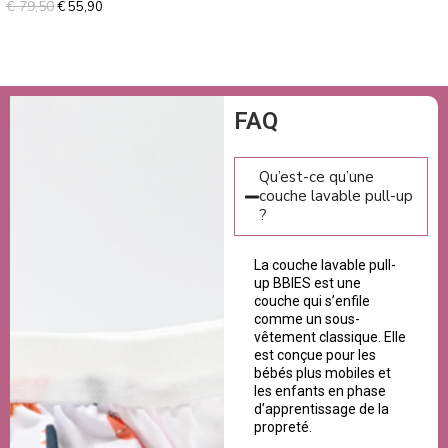
€
79,50
€
55,90
sur 5
FAQ
Qu’est-ce qu’une
couche lavable pull-up
?
La couche lavable pull-
up BBIES est une
couche qui s’enfile
comme un sous-
vêtement classique. Elle
est conçue pour les
bébés plus mobiles et
les enfants en phase
d’apprentissage de la
propreté.