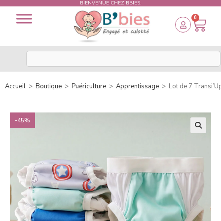
BIENVENUE CHEZ BBIES.
0
Accueil
>
Boutique
>
Puériculture
>
Apprentissage
>
Lot de 7 Transi’Up
-45%