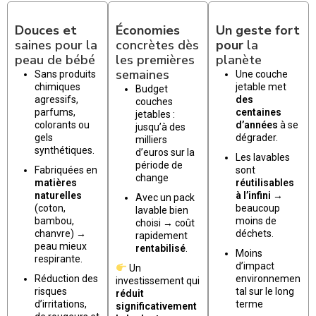
Douces et
Économies
Un geste fort
saines pour la
concrètes dès
pour
la
peau de bébé
les premières
planète
semaines
Sans produits
Une couche
chimiques
jetable met
Budget
agressifs,
des
couches
parfums,
centaines
jetables :
colorants ou
d’années
à se
jusqu’à des
gels
dégrader.
milliers
synthétiques.
d’euros sur la
Les lavables
période de
Fabriquées en
sont
change
matières
réutilisables
naturelles
à l’infini
→
Avec un pack
(coton,
beaucoup
lavable bien
bambou,
moins de
choisi → coût
chanvre) →
déchets.
rapidement
peau mieux
rentabilisé
.
Moins
respirante.
d’impact
Un
Réduction des
environnemen
investissement qui
risques
tal sur le long
réduit
d’irritations,
terme
significativement