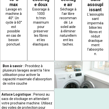
max
e doux
e air
assoupl
issant
Lavage en
Essorage à
Séchage à
machine à
1000
l’air libre
L’assouplis
40°. Un
tr/min
recomman
sant
cycle à 60°
maximum
dé. Le
imperméa
est
pour
soleil aide
bilise les
possible
préserver
à éliminer
fibres et
en cas de
les fibres
naturellem
réduit
besoin
et les
ent les
drastique
ponctuel.
élastiques.
taches.
ment
l’absorptio
n.
Bon à savoir :
Procédez à
plusieurs lavages avant la 1ère
utilisation pour activer la
capacité maximale d’absorption
de votre couche
Astuce Logistique :
Pensez au
sacs de stockage en attendant
votre prochaine machine. Utilisez
des voiles de protection pour