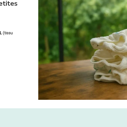
etites
L
(tissu