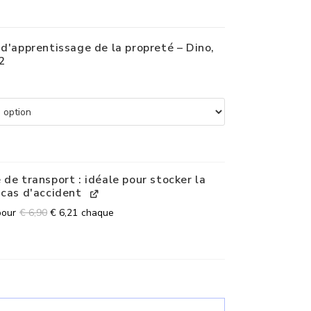
 d'apprentissage de la propreté – Dino,
2
 de transport : idéale pour stocker la
 cas d'accident
pour
€
6,90
€
6,21
chaque