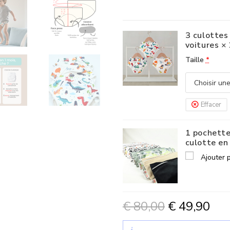
3 culottes
voitures
× 
Taille
*
Effacer
1 pochette
culotte en
Ajouter 
€
80,00
€
49,90