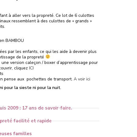
nt à aller vers la propreté. Ce lot de 6 culottes
inaux ressemblent à des culottes de « grands »
ts.
e en BAMBOU
ées par les enfants, ce qui les aide à devenir plus
tissage de la propreté
une version caleçon / boxer d’apprentissage pour
ouvrir, cliquez
ICI
ts
 on pense aux pochettes de transport.
A voir ici
 pour la sieste ni pour la nuit.
uis 2009 : 17 ans de savoir-faire.
reté facilité et rapide
uses familles