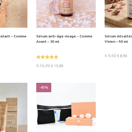
ratant – Comme
Sérum anti-âge visage – Comme
Sérum désaltér
Avant – 30 ml
Vivien – 50 ml
€
9,90
€
8,90
Note
5.00
€
16,90
€
15,90
sur 5
-45%