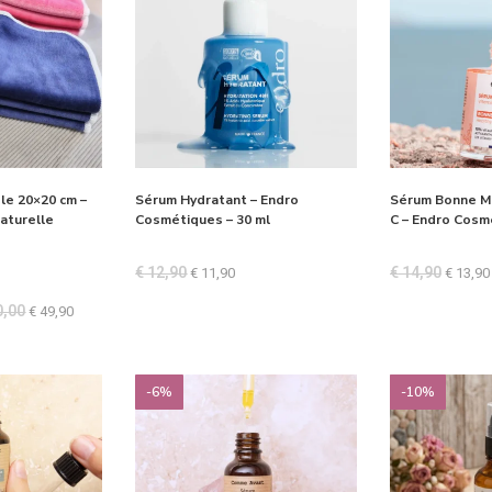
ble 20×20 cm –
Sérum Hydratant – Endro
Sérum Bonne Mi
aturelle
Cosmétiques – 30 ml
C – Endro Cosm
€
12,90
€
14,90
€
11,90
€
13,90
,00
€
49,90
-6%
-10%