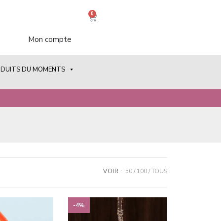
0
Mon compte
ODUITS DU MOMENTS
VOIR :
50
100
TOUS
-4%