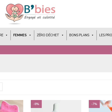
RE
FEMMES
ZÉRO DÉCHET
BONS PLANS
LES PR
-8%
-7%