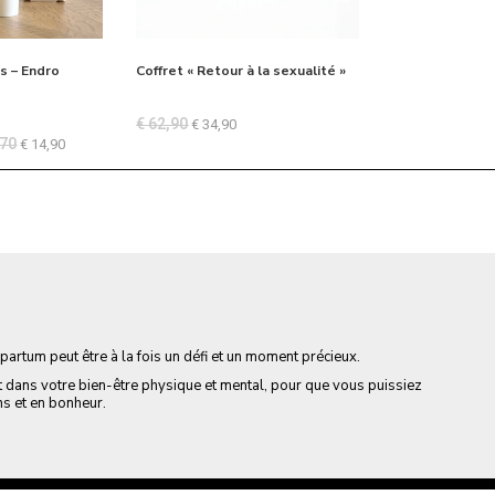
s – Endro
Coffret « Retour à la sexualité »
€
62,90
€
34,90
70
€
14,90
rtum peut être à la fois un défi et un moment précieux.
 dans votre bien-être physique et mental, pour que vous puissiez
ns et en bonheur.