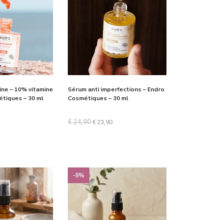
ne – 10% vitamine
Sérum anti imperfections – Endro
étiques – 30 ml
Cosmétiques – 30 ml
€
24,90
€
23,90
-8%