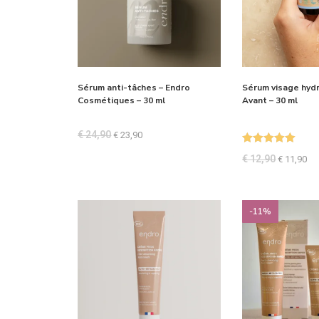
Sérum anti-tâches – Endro
Sérum visage hyd
Cosmétiques – 30 ml
Avant – 30 ml
€
24,90
€
23,90
Note
5.00
€
12,90
€
11,90
sur 5
-11%