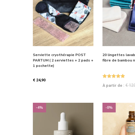
Serviette cryothérapie POST
20 lingettes lava
PARTUM ( 2 serviettes + 2 pads +
fibre de bambou n
1 pochette)
€
24,90
Note
5.00
€
120
À partir de :
sur 5
-4%
-8%