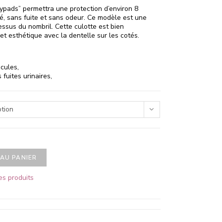
ypads” permettra une protection d’environ 8
é, sans fuite et sans odeur. Ce modèle est une
essus du nombril. Cette culotte est bien
et esthétique avec la dentelle sur les cotés.
icules,
fuites urinaires,
ption
AU PANIER
es produits