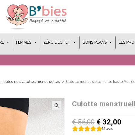
RE
FEMMES
ZÉRO DÉCHET
BONS PLANS
LES PR
Toutes nos culottes menstruelles
>
Culotte menstruelle Taille haute Astré
Culotte menstruell
€
56,00
€
32,00
8
avis