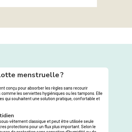
lotte menstruelle ?
t conçu pour absorber les règles sans recourir
 comme les serviettes hygiéniques ou les tampons. Elle
s qui souhaitent une solution pratique, confortable et
tidien
ous‑vêtement classique et peut être utilisée seule
es protections pour un flux plus important. Selon le
s heures de protection sans sensation d’humidité ou de