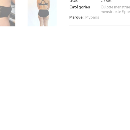
UGS
C7880
Catégories
Culotte menstrue
menstruelle Spor
Marque :
Mypads