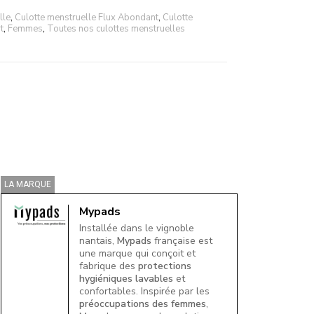
lle
,
Culotte menstruelle Flux Abondant
,
Culotte
t
,
Femmes
,
Toutes nos culottes menstruelles
LA MARQUE
Mypads
Installée dans le vignoble
nantais,
Mypads
française est
une marque qui conçoit et
fabrique des
protections
hygiéniques lavables
et
confortables. Inspirée par les
préoccupations des femmes
,