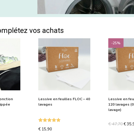
omplétez vos achats
-25%
onction
Lessive en feuilles FLOC – 40
Lessive en feu
zippée
lavages
120 lavages (0
lavage)
€
47,70
€
35,
Note
5.00
€
15,90
sur 5