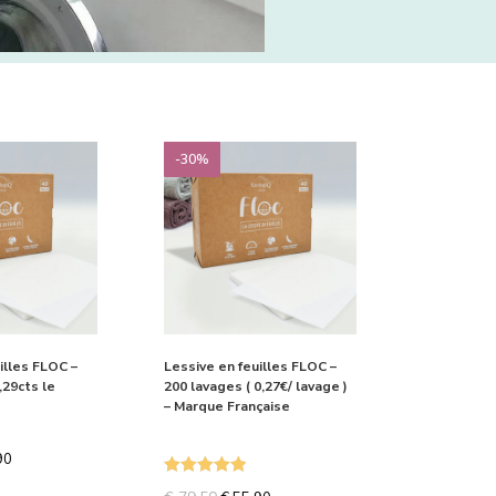
-30%
illes FLOC –
Lessive en feuilles FLOC –
,29cts le
200 lavages ( 0,27€/ lavage )
– Marque Française
90
Note
5.00