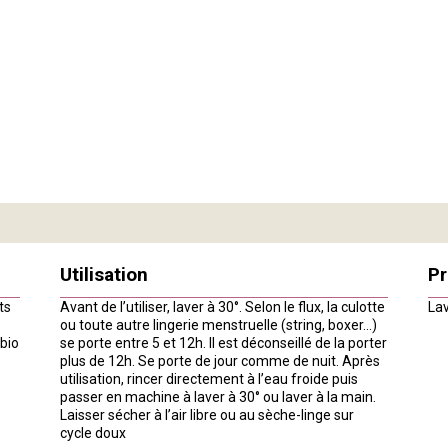
Utilisation
Pr
ts
Avant de l’utiliser, laver à 30°. Selon le flux, la culotte
Lav
ou toute autre lingerie menstruelle (string, boxer…)
 bio
se porte entre 5 et 12h. Il est déconseillé de la porter
plus de 12h. Se porte de jour comme de nuit. Après
utilisation, rincer directement à l’eau froide puis
passer en machine à laver à 30° ou laver à la main.
Laisser sécher à l’air libre ou au sèche-linge sur
cycle doux