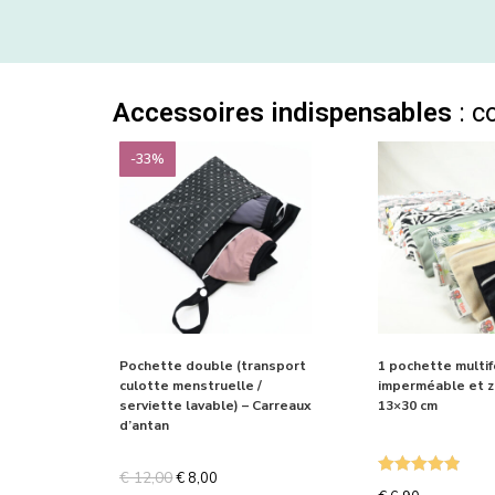
Accessoires indispensables
: c
-33%
Pochette double (transport
1 pochette multif
culotte menstruelle /
imperméable et 
serviette lavable) – Carreaux
13×30 cm
d’antan
€
12,00
€
8,00
Note
4.87