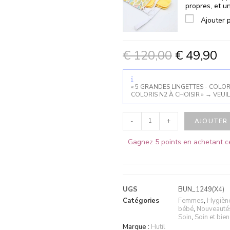
propres, et u
Ajouter 
€
120,00
€
49,90
« 5 GRANDES LINGETTES - COLORI
COLORIS N2 À CHOISIR »
→
VEUIL
-
+
AJOUTER 
Gagnez 5 points en achetant ce
UGS
BUN_1249(X4)
Catégories
Femmes
,
Hygiène
bébé
,
Nouveauté
Soin
,
Soin et bien
Marque :
Hutil