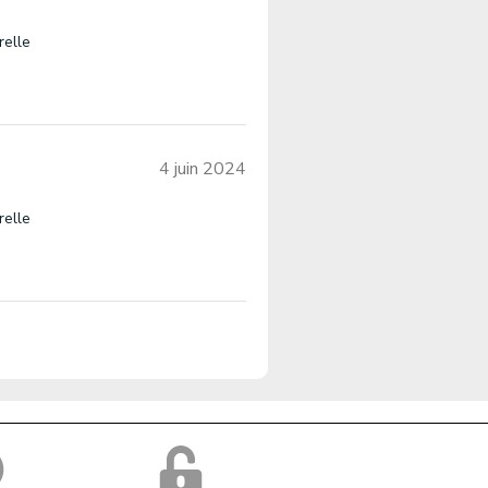
relle
4 juin 2024
relle