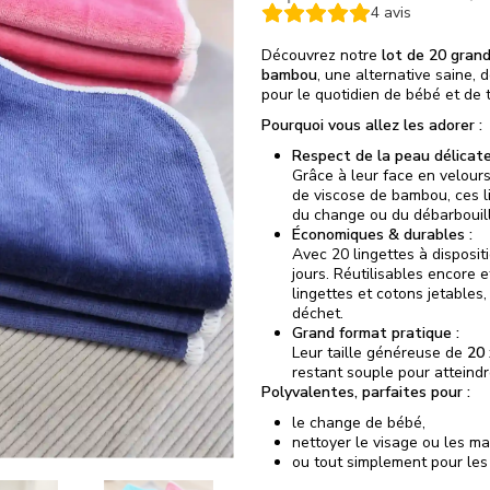
4
avis
Découvrez notre
lot de 20 grand
bambou
, une alternative saine, 
pour le quotidien de bébé et de t
Pourquoi vous allez les adorer :
Respect de la peau délicate
Grâce à leur face en velour
de viscose de bambou, ces l
du change ou du débarbouil
Économiques & durables :
Avec 20 lingettes à disposit
jours. Réutilisables encore 
lingettes et cotons jetables
déchet.
Grand format pratique :
Leur taille généreuse de
20 
restant souple pour atteindr
Polyvalentes, parfaites pour :
le change de bébé,
nettoyer le visage ou les ma
ou tout simplement pour les 