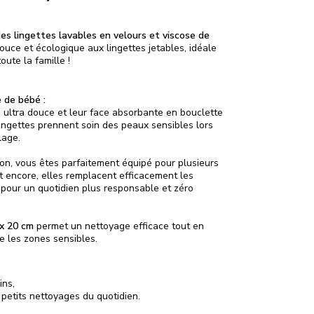
es lingettes lavables en velours et viscose de
douce et écologique aux lingettes jetables, idéale
oute la famille !
 de bébé :
s ultra douce et leur face absorbante en bouclette
ingettes prennent soin des peaux sensibles lors
lage.
ion, vous êtes parfaitement équipé pour plusieurs
et encore, elles remplacent efficacement les
, pour un quotidien plus responsable et zéro
x 20 cm
permet un nettoyage efficace tout en
e les zones sensibles.
ins,
petits nettoyages du quotidien.