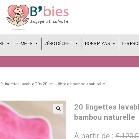
RE
FEMMES
ZÉRO DÉCHET
BONS PLANS
LES PR
0 lingettes lavable 20×20 cm – fibre de bambou naturelle
20 lingettes lavab
bambou naturelle
À partir de :
€
120,0