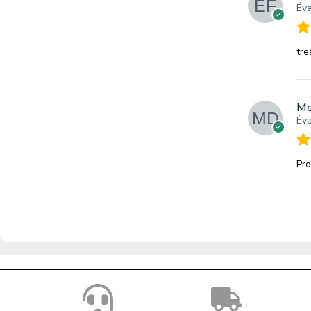
Éva
tre
Me
Éva
Pro