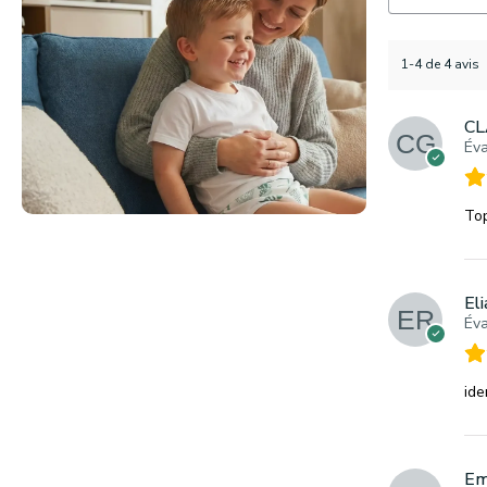
1-4 de 4 avis
CL
Éva
To
El
Éva
id
Emi