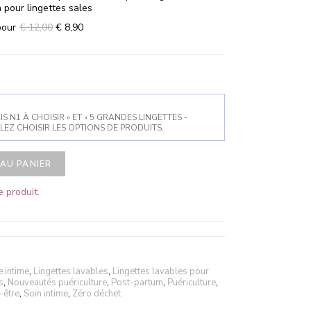
n pour lingettes sales
pour
€
12,00
€
8,90
S N1 À CHOISIR » ET « 5 GRANDES LINGETTES -
LEZ CHOISIR LES OPTIONS DE PRODUITS.
AU PANIER
 produit.
 intime
,
Lingettes lavables
,
Lingettes lavables pour
s
,
Nouveautés puériculture
,
Post-partum
,
Puériculture
,
-être
,
Soin intime
,
Zéro déchet