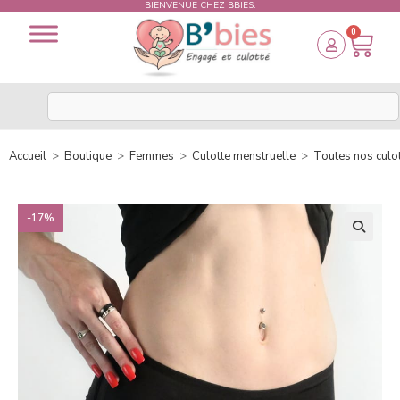
BIENVENUE CHEZ BBIES.
0
Accueil
>
Boutique
>
Femmes
>
Culotte menstruelle
>
Toutes nos culo
-17%