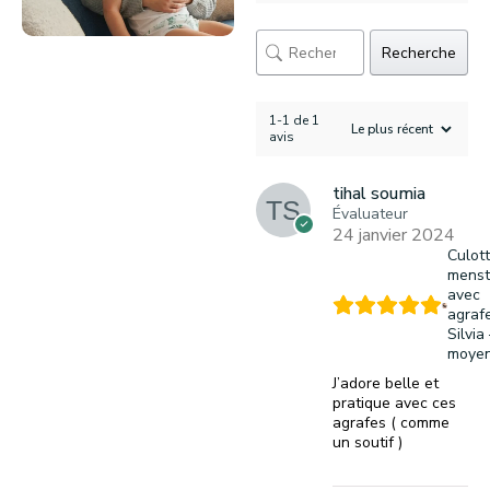
Recherche
1-1 de 1
avis
tihal soumia
Évaluateur
24 janvier 2024
Culot
menst
avec
agraf
Silvia
moye
J’adore belle et
pratique avec ces
agrafes ( comme
un soutif )