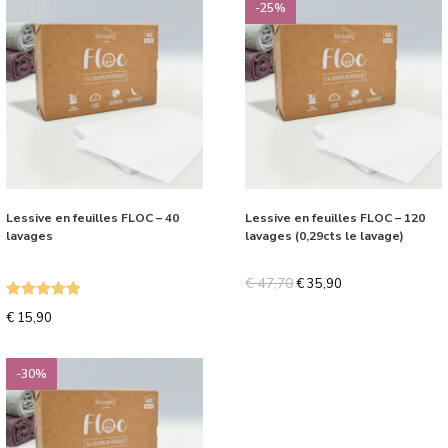
-25%
Lessive en feuilles FLOC – 40
Lessive en feuilles FLOC – 120
lavages
lavages (0,29cts le lavage)
€
47,70
€
35,90
Note
5.00
€
15,90
sur 5
-30%