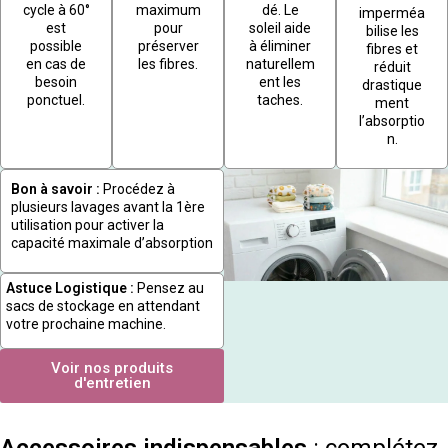
cycle à 60°
maximum
dé. Le
imperméa
est
pour
soleil aide
bilise les
possible
préserver
à éliminer
fibres et
en cas de
les fibres.
naturellem
réduit
besoin
ent les
drastique
ponctuel.
taches.
ment
l’absorptio
n.
Bon à savoir :
Procédez à
plusieurs lavages avant la 1ère
utilisation pour activer la
capacité maximale d’absorption
Astuce Logistique :
Pensez au
sacs de stockage en attendant
votre prochaine machine.
Voir nos produits
d'entretien
Accessoires indispensables
: complétez