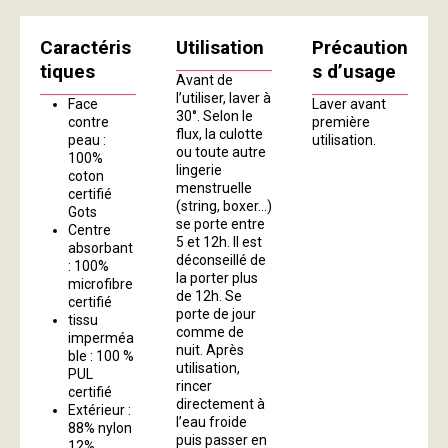
Caractéris
Utilisation
Précaution
tiques
s d’usage
Avant de
l’utiliser, laver à
Face
Laver avant
30°. Selon le
contre
première
flux, la culotte
peau :
utilisation.
ou toute autre
100%
lingerie
coton
menstruelle
certifié
(string, boxer…)
Gots
se porte entre
Centre
5 et 12h. Il est
absorbant
déconseillé de
: 100%
la porter plus
microfibre
de 12h. Se
certifié
porte de jour
tissu
comme de
imperméa
nuit. Après
ble : 100 %
utilisation,
PUL
rincer
certifié
directement à
Extérieur :
l’eau froide
88% nylon
puis passer en
12%