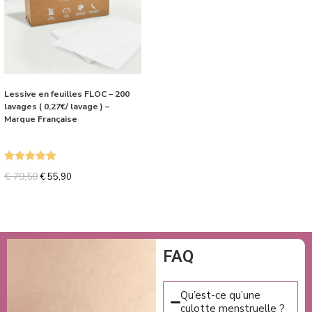
Lessive en feuilles FLOC – 200
lavages ( 0,27€/ lavage ) –
Marque Française
Note
5.00
€
79,50
€
55,90
sur 5
FAQ
Qu’est-ce qu’une
culotte menstruelle ?