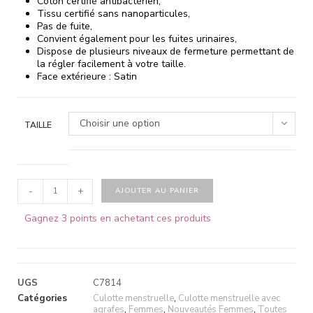
Coton certifié antibactérien,
Tissu certifié sans nanoparticules,
Pas de fuite,
Convient également pour les fuites urinaires,
Dispose de plusieurs niveaux de fermeture permettant de
la régler facilement à votre taille.
Face extérieure : Satin
Choisir une option
TAILLE
-
+
AJOUTER AU PANIER
Gagnez 3 points en achetant ces produits
UGS
C7814
Catégories
Culotte menstruelle
,
Culotte menstruelle avec
agrafes
,
Femmes
,
Nouveautés Femmes
,
Toutes