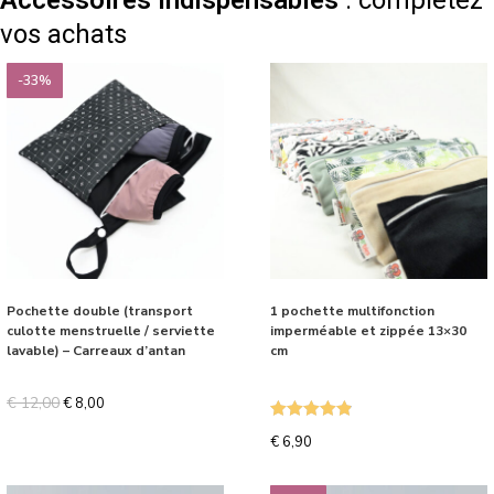
vos achats
-33%
Pochette double (transport
1 pochette multifonction
culotte menstruelle / serviette
imperméable et zippée 13×30
lavable) – Carreaux d’antan
cm
€
12,00
€
8,00
Note
4.87
€
6,90
sur 5