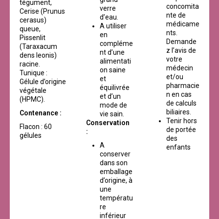
tégument,
concomita
verre
Cerise (Prunus
nte de
d’eau.
cerasus)
médicame
A utiliser
queue,
nts.
en
Pissenlit
Demande
compléme
(Taraxacum
z l’avis de
nt d’une
dens leonis)
votre
alimentati
racine.
médecin
on saine
Tunique :
et/ou
et
Gélule d’origine
pharmacie
équilivrée
végétale
n en cas
et d’un
(HPMC).
de calculs
mode de
biliaires.
Contenance :
vie sain.
Tenir hors
Conservation
Flacon : 60
de portée
:
gélules
des
A
enfants
conserver
dans son
emballage
d’origine, à
une
températu
re
inférieur