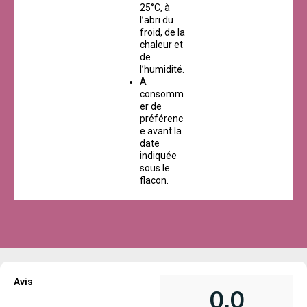
25°C, à
l’abri du
froid, de la
chaleur et
de
l’humidité.
A
consomm
er de
préférenc
e avant la
date
indiquée
sous le
flacon.
Avis
0,0