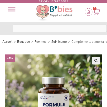
BIENVENUE CHEZ BBIES.
0
Accueil
>
Boutique
>
Femmes
>
Soin intime
>
Compléments alimentaire
-4%