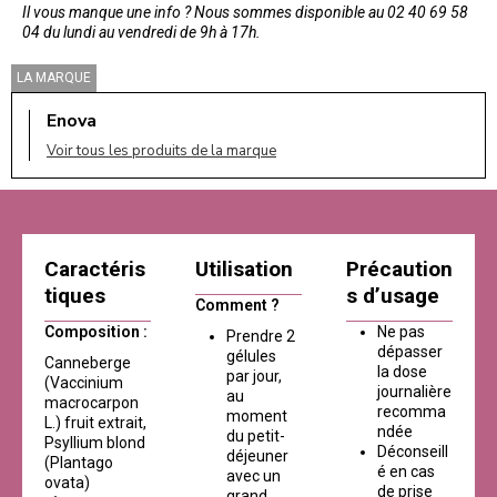
Il vous manque une info ? Nous sommes disponible au 02 40 69 58
04 du lundi au vendredi de 9h à 17h.
LA MARQUE
Enova
Voir tous les produits de la marque
Caractéris
Utilisation
Précaution
tiques
s d’usage
Comment ?
Composition :
Ne pas
Prendre 2
dépasser
gélules
Canneberge
la dose
par jour,
(Vaccinium
journalière
au
macrocarpon
recomma
moment
L.) fruit extrait,
ndée
du petit-
Psyllium blond
Déconseill
déjeuner
(Plantago
é en cas
avec un
ovata)
de prise
grand