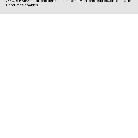
© 2026 BBIES
Conditions générales de vente
Mentions légales
Confidentialité
Gérer mes cookies