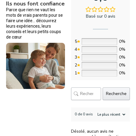
Ils nous font confiance
Parce que rien ne vaut les
mots de vrais parents pour se
Basé sur 0 avis
faire une idée… découvrez
leurs expériences, leurs
conseils et leurs petits coups
de cœur
5
0%
4
0%
3
0%
2
0%
1
0%
Recherche
0 de 0 avis
Désolé, aucun avis ne