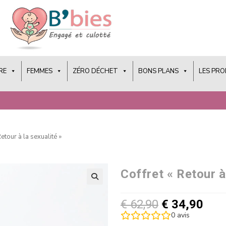
RE
FEMMES
ZÉRO DÉCHET
BONS PLANS
LES PR
Retour à la sexualité »
Coffret « Retour à
€
62,90
€
34,90
0
avis