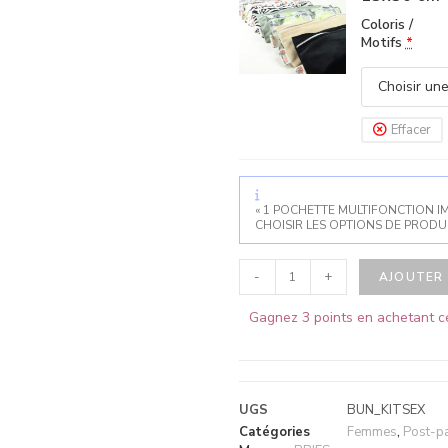
Coloris /
Motifs
*
Effacer
« 1 POCHETTE MULTIFONCTION IM
CHOISIR LES OPTIONS DE PRODUI
-
+
AJOUTER 
Gagnez 3 points en achetant ce
UGS
BUN_KITSEX
Catégories
Femmes
,
Post-p