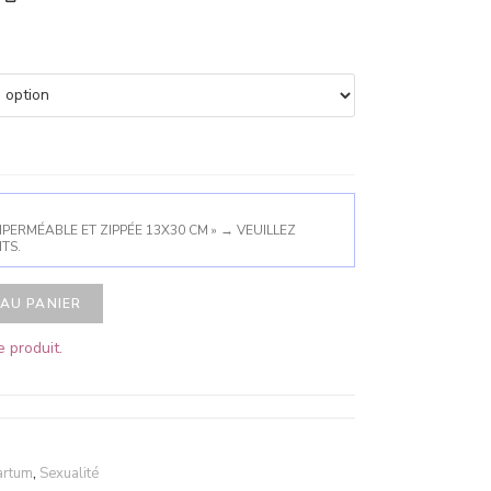
PERMÉABLE ET ZIPPÉE 13X30 CM »
→
VEUILLEZ
TS.
AU PANIER
 produit.
artum
,
Sexualité