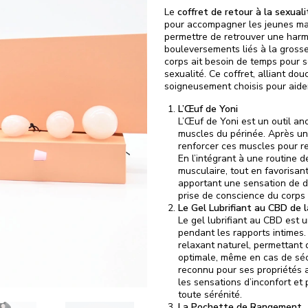
Le
coffret de retour à la sexua
pour accompagner les jeunes mam
permettre de retrouver une harm
bouleversements liés à la grosse
corps ait besoin de temps pour 
sexualité. Ce coffret, alliant do
soigneusement choisis pour aide
L’Œuf de Yoni
L’Œuf de Yoni est un outil anc
muscles du périnée. Après un
renforcer ces muscles pour re
En l’intégrant à une routine d
musculaire, tout en favorisan
apportant une sensation de d
prise de conscience du corps
Le Gel Lubrifiant au CBD de 
Le gel lubrifiant au CBD est 
pendant les rapports intimes.
relaxant naturel, permettant d
optimale, même en cas de sé
reconnu pour ses propriétés a
les sensations d’inconfort e
toute sérénité.
La Pochette de Rangement