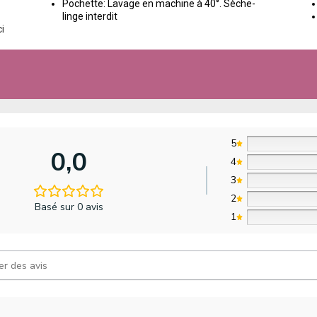
Pochette: Lavage en machine à 40°. Sèche-
linge interdit
ci
5
0,0
4
3
2
Basé sur 0 avis
1