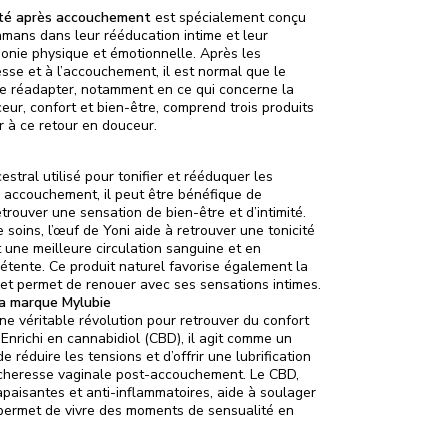
lité après accouchement
est spécialement conçu
ans dans leur rééducation intime et leur
onie physique et émotionnelle. Après les
sse et à l’accouchement, il est normal que le
se réadapter, notamment en ce qui concerne la
uceur, confort et bien-être, comprend trois produits
r à ce retour en douceur.
estral utilisé pour tonifier et rééduquer les
 accouchement, il peut être bénéfique de
trouver une sensation de bien-être et d’intimité.
e soins, l’œuf de Yoni aide à retrouver une tonicité
t une meilleure circulation sanguine et en
étente. Ce produit naturel favorise également la
 et permet de renouer avec ses sensations intimes.
la marque Mylubie
une véritable révolution pour retrouver du confort
 Enrichi en cannabidiol (CBD), il agit comme un
e réduire les tensions et d’offrir une lubrification
cheresse vaginale post-accouchement. Le CBD,
paisantes et anti-inflammatoires, aide à soulager
t permet de vivre des moments de sensualité en