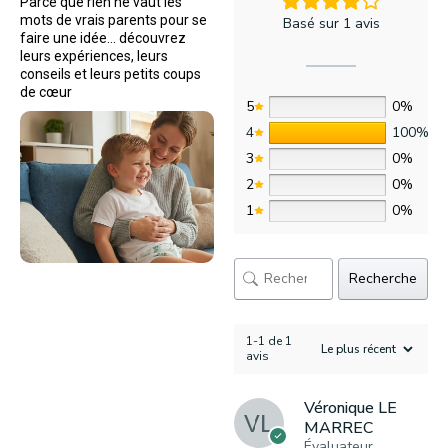
Parce que rien ne vaut les
mots de vrais parents pour se
Basé sur 1 avis
faire une idée… découvrez
leurs expériences, leurs
conseils et leurs petits coups
de cœur
5
0%
4
100%
3
0%
2
0%
1
0%
Recherche
1-1 de 1
avis
Véronique LE
MARREC
Évaluateur