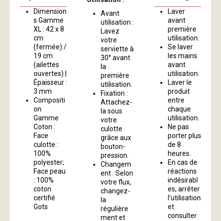
Dimension
Laver
Avant
s Gamme
avant
utilisation :
XL : 42 x 8
première
Lavez
cm
utilisation.
votre
(fermée) /
Se laver
serviette à
19 cm
les mains
30° avant
(ailettes
avant
la
ouvertes) |
utilisation.
première
Épaisseur :
Laver le
utilisation.
3 mm
produit
Fixation :
Compositi
entre
Attachez-
on
chaque
la sous
Gamme
utilisation.
votre
Coton :
Ne pas
culotte
Face
porter plus
grâce aux
culotte :
de 8
bouton-
100%
heures.
pression.
polyester;
En cas de
Changem
Face peau
réactions
ent : Selon
: 100%
indésirabl
votre flux,
coton
es, arrêter
changez-
certifié
l’utilisation
la
Gots
et
régulière
consulter
ment et