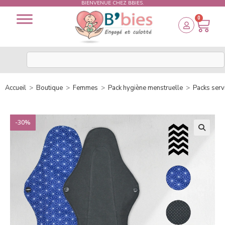
BIENVENUE CHEZ BBIES.
0
Accueil
>
Boutique
>
Femmes
>
Pack hygiène menstruelle
>
Packs serv
-30%