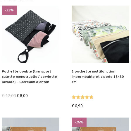
-33%
Pochette double (transport
1 pochette multifonction
culotte menstruelle / serviette
imperméable et zippée 13×30
lavable) – Carreaux d’antan
cm
€
12,00
€
8,00
Note
4.87
€
6,90
sur 5
-25%