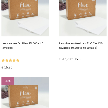
Lessive en feuilles FLOC – 40
Lessive en feuilles FLOC – 120
lavages
lavages (0,29cts le lavage)
€
47,70
€
35,90
Note
5.00
€
15,90
sur 5
-30%