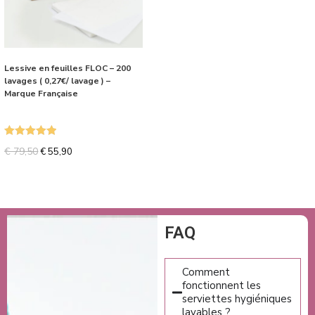
Lessive en feuilles FLOC – 200
lavages ( 0,27€/ lavage ) –
Marque Française
Note
5.00
€
79,50
€
55,90
sur 5
FAQ
Comment
fonctionnent les
serviettes hygiéniques
lavables ?