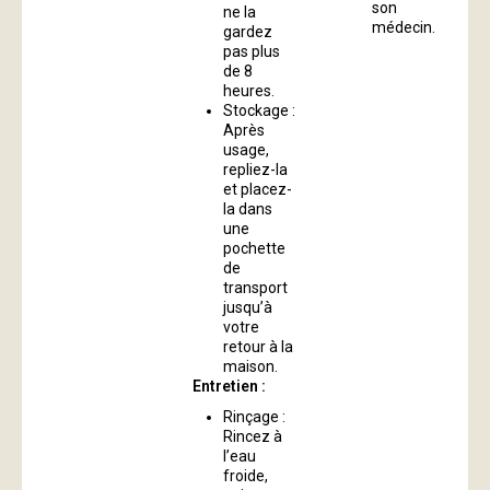
son
ne la
médecin.
gardez
pas plus
de 8
heures.
Stockage :
Après
usage,
repliez-la
et placez-
la dans
une
pochette
de
transport
jusqu’à
votre
retour à la
maison.
Entretien :
Rinçage :
Rincez à
l’eau
froide,