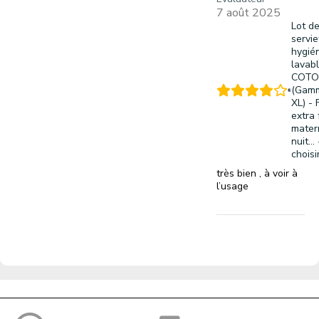
7 août 2025
Lot d
servie
hygié
lavab
COTO
(Gam
XL) - 
extra 
matern
nuit...
choisi
très bien , à voir à
l’usage