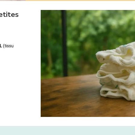
etites
L
(tissu