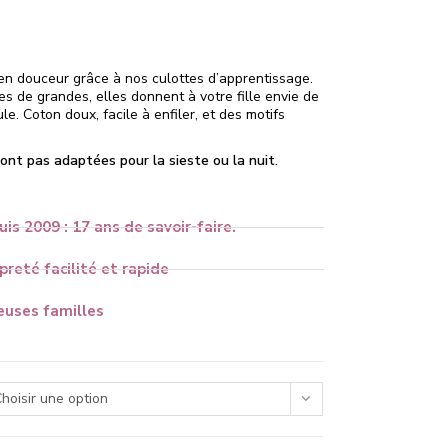
en douceur grâce à nos culottes d’apprentissage.
 de grandes, elles donnent à votre fille envie de
eule. Coton doux, facile à enfiler, et des motifs
ont pas adaptées pour la sieste ou la nuit.
uis 2009 : 17 ans de savoir-faire.
reté facilité et rapide
uses familles
hoisir une option