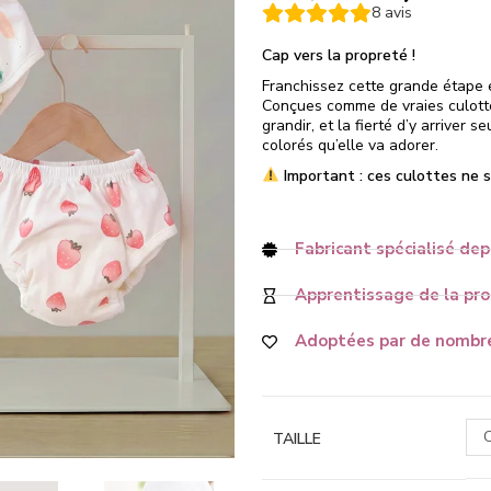
8
avis
Cap vers la propreté !
Franchissez cette grande étape 
Conçues comme de vraies culottes
grandir, et la fierté d’y arriver s
colorés qu’elle va adorer.
Important : ces culottes ne s
Fabricant spécialisé dep
Apprentissage de la prop
Adoptées par de nombre
C
TAILLE