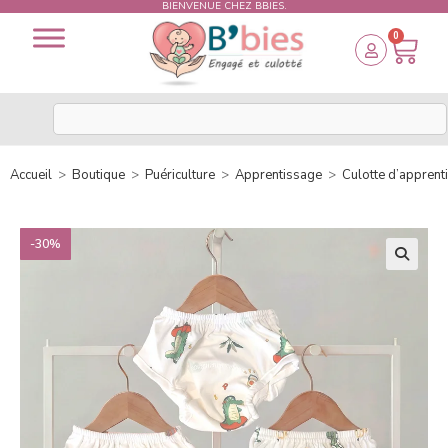
BIENVENUE CHEZ BBIES.
0
Accueil
>
Boutique
>
Puériculture
>
Apprentissage
>
Culotte d’apprent
-30%