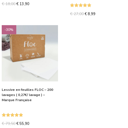
€
18,00
€
13,90
Note
5.00
€
27,00
€
8,99
sur 5
-30%
Lessive en feuilles FLOC – 200
lavages ( 0,27€/ lavage ) –
Marque Française
Note
5.00
€
79,50
€
55,90
sur 5