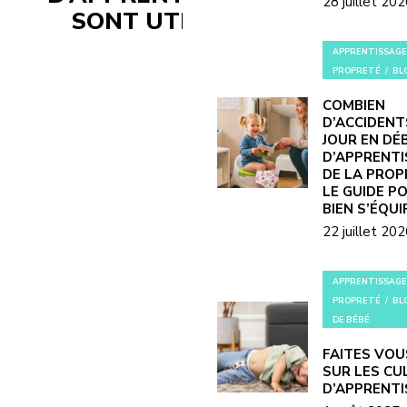
28 juillet 20
SONT UTILES ?
APPRENTISSAGE
PROPRETÉ
BL
COMBIEN
D’ACCIDENT
JOUR EN DÉ
D’APPRENT
DE LA PROP
LE GUIDE P
BIEN S’ÉQUI
22 juillet 20
APPRENTISSAGE
PROPRETÉ
BL
DE BÉBÉ
FAITES VOU
SUR LES CU
D’APPRENT