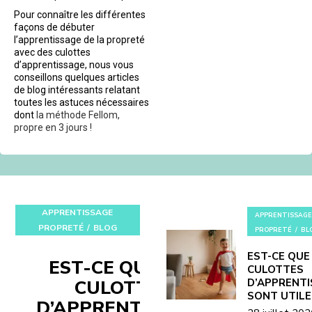
Pour connaître les différentes
façons de débuter
l’apprentissage de la propreté
avec des culottes
d’apprentissage, nous vous
conseillons quelques articles
de blog intéressants relatant
toutes les astuces nécessaires
dont
la méthode Fellom,
propre en 3 jours !
APPRENTISSAGE
APPRENTISSAGE
PROPRETÉ
BLOG
PROPRETÉ
BL
EST-CE QUE
EST-CE QUE LES
CULOTTES
CULOTTES
D’APPRENT
SONT UTILE
D’APPRENTISSAGE