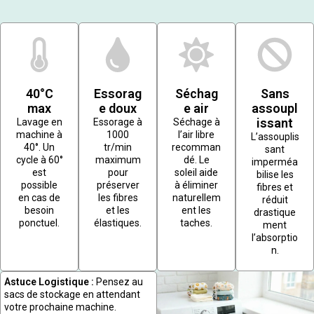
40°C
Essorag
Séchag
Sans
max
e doux
e air
assoupl
issant
Lavage en
Essorage à
Séchage à
machine à
1000
l’air libre
L’assouplis
40°. Un
tr/min
recomman
sant
cycle à 60°
maximum
dé. Le
imperméa
est
pour
soleil aide
bilise les
possible
préserver
à éliminer
fibres et
en cas de
les fibres
naturellem
réduit
besoin
et les
ent les
drastique
ponctuel.
élastiques.
taches.
ment
l’absorptio
n.
Astuce Logistique :
Pensez au
sacs de stockage en attendant
votre prochaine machine.