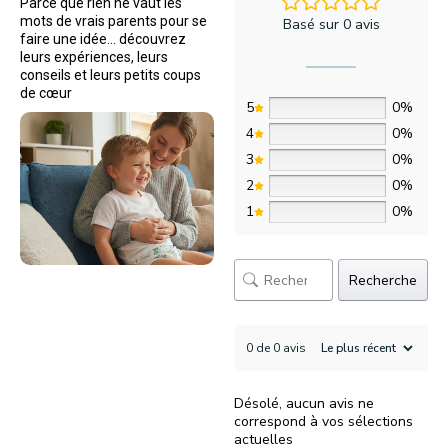
Parce que rien ne vaut les
mots de vrais parents pour se
Basé sur 0 avis
faire une idée… découvrez
leurs expériences, leurs
conseils et leurs petits coups
de cœur
5
0%
4
0%
3
0%
2
0%
1
0%
Recherche
0 de 0 avis
Désolé, aucun avis ne
correspond à vos sélections
actuelles