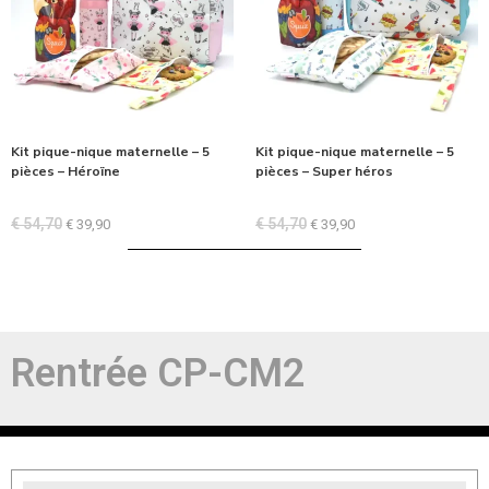
Kit pique-nique maternelle – 5
Kit pique-nique maternelle – 5
pièces – Héroïne
pièces – Super héros
€
54,70
€
54,70
€
39,90
€
39,90
Rentrée CP-CM2