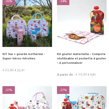
-32%
-34%
KIT Sac + gourde isotherme -
Kit gouter maternelle – Compote
Super-héros-héroïnes
réutilisable et pochette à gouter
– A personnaliser
€
32,80
€
22,41
€
14,90
À partir de :
€
9,81
-27%
-27%