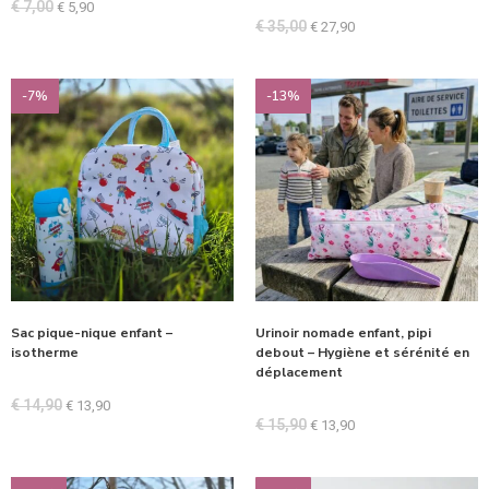
€
7,00
€
5,90
€
35,00
€
27,90
-7%
-13%
Sac pique-nique enfant –
Urinoir nomade enfant, pipi
isotherme
debout – Hygiène et sérénité en
déplacement
€
14,90
€
13,90
€
15,90
€
13,90