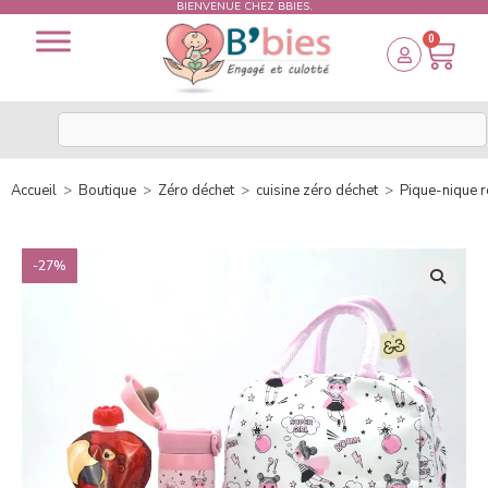
BIENVENUE CHEZ BBIES.
0
Accueil
>
Boutique
>
Zéro déchet
>
cuisine zéro déchet
>
Pique-nique r
-27%