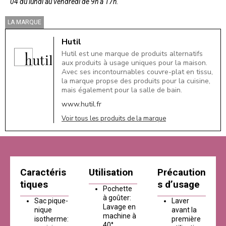
04 du lundi au vendredi de 9h à 17h.
LA MARQUE
Hutil
Hutil est une marque de produits alternatifs
aux produits à usage uniques pour la maison.
Avec ses incontournables couvre-plat en tissu,
la marque propse des produits pour la cuisine,
mais également pour la salle de bain.
www.hutil.fr
Voir tous les produits de la marque
Caractéris
Utilisation
Précaution
tiques
s d’usage
Pochette
à goûter:
Sac pique-
Laver
Lavage en
nique
avant la
machine à
isotherme:
première
40°