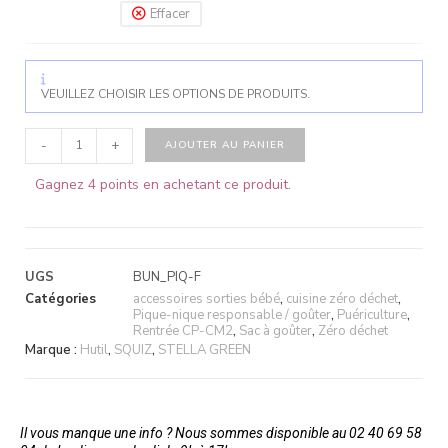
Effacer
VEUILLEZ CHOISIR LES OPTIONS DE PRODUITS.
-
+
AJOUTER AU PANIER
Gagnez 4 points en achetant ce produit.
UGS
BUN_PIQ-F
Catégories
accessoires sorties bébé
,
cuisine zéro déchet
,
Pique-nique responsable / goûter
,
Puériculture
,
Rentrée CP-CM2
,
Sac à goûter
,
Zéro déchet
Marque :
Hutil
,
SQUIZ
,
STELLA GREEN
Il vous manque une info ? Nous sommes disponible au 02 40 69 58