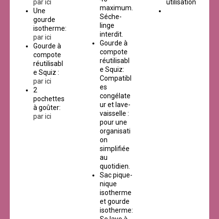
par ici
utilisation
maximum.
Une
Séche-
gourde
linge
isotherme:
interdit.
par ici
Gourde à
Gourde à
compote
compote
réutilisabl
réutilisabl
e Squiz:
e Squiz :
Compatibl
par ici
es
2
congélate
pochettes
ur et lave-
à goûter:
vaisselle :
par ici
pour une
organisati
on
simplifiée
au
quotidien.
Sac pique-
nique
isotherme
et gourde
isotherme:
Se lave à