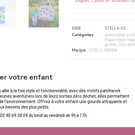
Gagnez 1 point en achetant ce 
UGS
STELLA-02
Catégories
accessoires sort
Pique-nique resp
goûter
,
Zéro déc
Marque :
STELLA GREEN
r votre enfant
llie à la fois style et fonctionnalité, avec des motifs patchwork
 jeunes aventuriers lors de leurs sorties zéro déchet, elles permettent
 de l’environnement. Offrez à votre enfant une gourde attrayante et
 besoins des plus petits.
2 40 69 58 04 du lundi au vendredi de 9h à 17h.