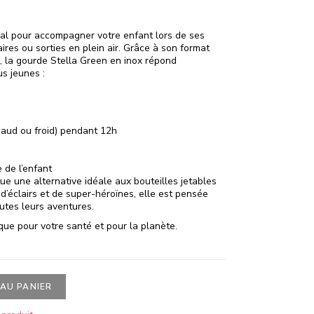
éal pour accompagner votre enfant lors de ses
aires ou sorties en plein air. Grâce à son format
s, la gourde Stella Green en inox répond
s jeunes :
haud ou froid) pendant 12h
 de l’enfant
ue une alternative idéale aux bouteilles jetables
 d’éclairs et de super-héroïnes, elle est pensée
outes leurs aventures.
ue pour votre santé et pour la planète.
AU PANIER