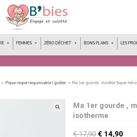
RE
FEMMES
ZÉRO DÉCHET
BONS PLANS
LES PR
>
Pique-nique responsable / goûter
>
Ma 1er gourde , modèle Super héros
Ma 1er gourde , m
isotherme
€
17,90
€
14,90