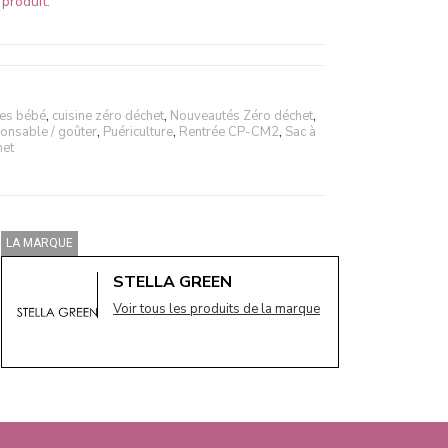
produit.
ies bébé
,
cuisine zéro déchet
,
Nouveautés Zéro déchet
,
onsable / goûter
,
Puériculture
,
Rentrée CP-CM2
,
Sac à
het
LA MARQUE
STELLA GREEN
Voir tous les produits de la marque