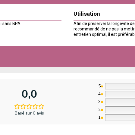
Utilisation
oi sans BPA
Afin de préserver la longévité de
recommandé de ne pas la mettre 
entretien optimal, il est préférab
5
0,0
4
3
2
Basé sur 0 avis
1